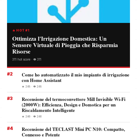
🔥 HOT #1
Ottimizza l'Irrigazione Domestica: Un
Sensore Virtuale di Pioggia che Risparmia
Risorse
311 hot score · 👁️ 311
#2
Come ho automatizzato il mio impianto di irrigazione
con Home Assistant
🔥 248 · 👁️ 248
#3
Recensione del termoconvettore Mill Invisible Wi-Fi
(2000W): Efficienza, Design e Domotica per un
Riscaldamento Intelligente
🔥 246 · 👁️ 246
#4
Recensione del TECLAST Mini PC N10: Compatto,
Connesso e Potente