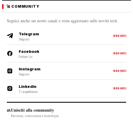
🚀 COMMUNITY
Seguici anche sui nostri canali e resta aggiornato sulle novità tech.
Telegram
SEGUICI
Seguici
Facebook
SEGUICI
Follow Us
Instagram
SEGUICI
Seguici
Linkedin
SEGUICI
Ti aspettiamo
Unisciti alla community
👥
Passione, conoscenza e tecnologia.