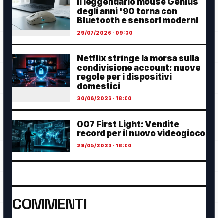
Il leggendario mouse Genius
degli anni '90 torna con
Bluetooth e sensori moderni
29/07/2026 · 09:30
Netflix stringe la morsa sulla
condivisione account: nuove
regole per i dispositivi
domestici
30/06/2026 · 18:00
007 First Light: Vendite
record per il nuovo videogioco
29/05/2026 · 18:00
COMMENTI