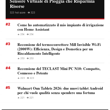
Sensore Virtuale di Pioggia che Risparmia
Risorse
323 hot score · 👁️ 323
#2
Come ho automatizzato il mio impianto di irrigazione
con Home Assistant
🔥 254 · 👁️ 254
#3
Recensione del termoconvettore Mill Invisible Wi-Fi
(2000W): Efficienza, Design e Domotica per un
Riscaldamento Intelligente
🔥 253 · 👁️ 253
#4
Recensione del TECLAST Mini PC N10: Compatto,
Connesso e Potente
🔥 223 · 👁️ 223
#5
Walmart Onn Tablets 2026: due nuovi tablet Android
per chi vuole qualità senza spendere una fortuna
🔥 221 · 👁️ 221