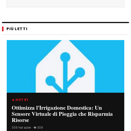
PIÙ LETTI
🔥 HOT #1
Ottimizza l'Irrigazione Domestica: Un
Sensore Virtuale di Pioggia che Risparmia
Risorse
309 hot score · 👁️ 309