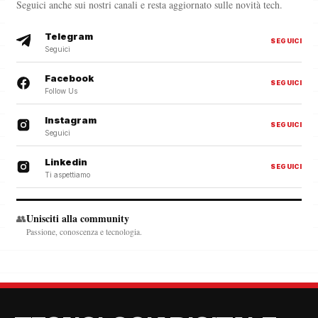
Seguici anche sui nostri canali e resta aggiornato sulle novità tech.
Telegram
SEGUICI
Seguici
Facebook
SEGUICI
Follow Us
Instagram
SEGUICI
Seguici
Linkedin
SEGUICI
Ti aspettiamo
Unisciti alla community
👥
Passione, conoscenza e tecnologia.