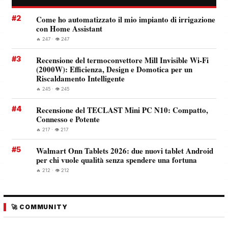
#2
Come ho automatizzato il mio impianto di irrigazione
con Home Assistant
🔥 247 · 👁️ 247
#3
Recensione del termoconvettore Mill Invisible Wi-Fi
(2000W): Efficienza, Design e Domotica per un
Riscaldamento Intelligente
🔥 245 · 👁️ 245
#4
Recensione del TECLAST Mini PC N10: Compatto,
Connesso e Potente
🔥 217 · 👁️ 217
#5
Walmart Onn Tablets 2026: due nuovi tablet Android
per chi vuole qualità senza spendere una fortuna
🔥 212 · 👁️ 212
🚀 COMMUNITY