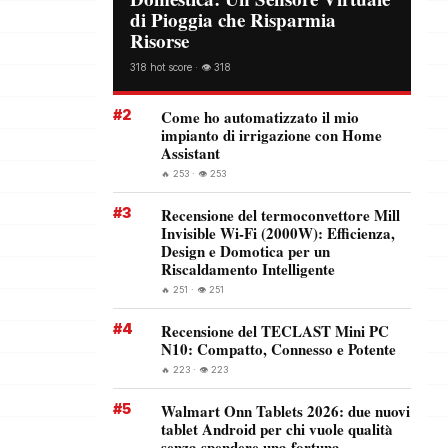
di Pioggia che Risparmia
Risorse
318 hot score · 👁️ 318
#2
Come ho automatizzato il mio
impianto di irrigazione con Home
Assistant
🔥 253 · 👁️ 253
#3
Recensione del termoconvettore Mill
Invisible Wi-Fi (2000W): Efficienza,
Design e Domotica per un
Riscaldamento Intelligente
🔥 251 · 👁️ 251
#4
Recensione del TECLAST Mini PC
N10: Compatto, Connesso e Potente
🔥 223 · 👁️ 223
#5
Walmart Onn Tablets 2026: due nuovi
tablet Android per chi vuole qualità
senza spendere una fortuna