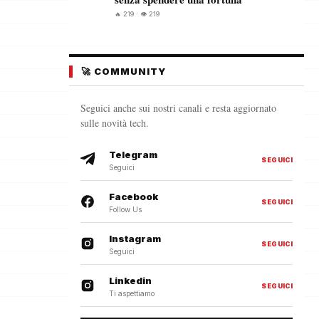
🔥 219 · 👁️ 219
🚀 COMMUNITY
Seguici anche sui nostri canali e resta aggiornato
sulle novità tech.
Telegram
SEGUICI
Seguici
Facebook
SEGUICI
Follow Us
Instagram
SEGUICI
Seguici
Linkedin
SEGUICI
Ti aspettiamo