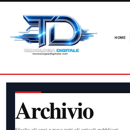
HOME
Archivio
Sfoglia gli anni e trova tutti gli articoli pubblicati.