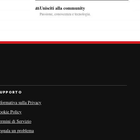
Unisciti alla community
👥
Passione, conoscenza e tecnologia.
UPPORTO
nformativa sulla Privacy
ookie Policy
ermini di Servizio
egnala un problema