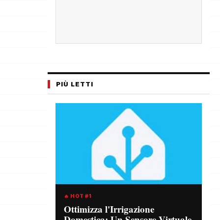
PIÙ LETTI
🔥 HOT #1
Ottimizza l'Irrigazione
Domestica: Un Sensore Virtuale