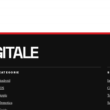
CATEGORIE
S
Android
I
iOS
C
Apple
T
Domotica
S
Guide