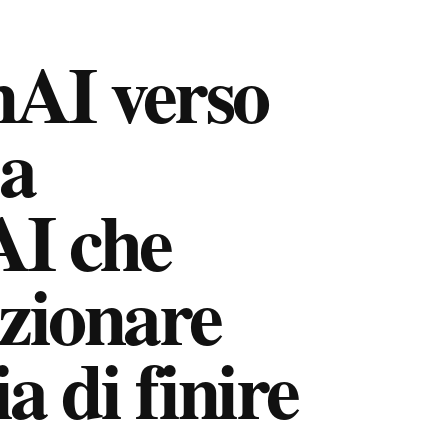
nAI verso
La
AI che
uzionare
ia di finire