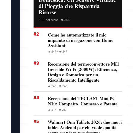
di Pioggia che Risparmia
Risorse
309 hot score · 👁️ 309
#2
Come ho automatizzato il mio
impianto di irrigazione con Home
Assistant
🔥 247 · 👁️ 247
#3
Recensione del termoconvettore Mill
Invisible Wi-Fi (2000W): Efficienza,
Design e Domotica per un
Riscaldamento Intelligente
🔥 245 · 👁️ 245
#4
Recensione del TECLAST Mini PC
N10: Compatto, Connesso e Potente
🔥 217 · 👁️ 217
#5
Walmart Onn Tablets 2026: due nuovi
tablet Android per chi vuole qualità
senza spendere una fortuna