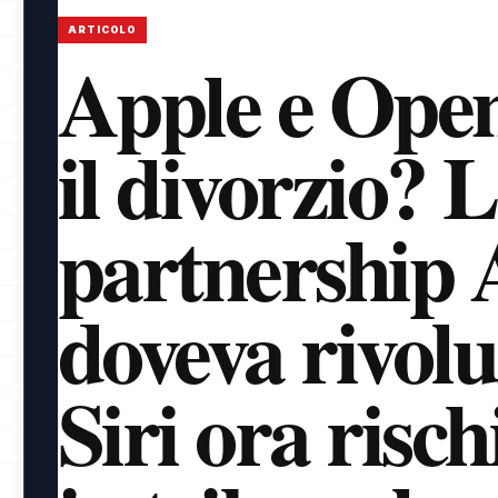
ARTICOLO
Apple e Ope
il divorzio? 
partnership 
doveva rivol
Siri ora risch