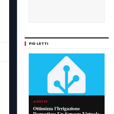
PIÙ LETTI
🔥 HOT #1
Ottimizza l'Irrigazione
Domestica: Un Sensore Virtuale