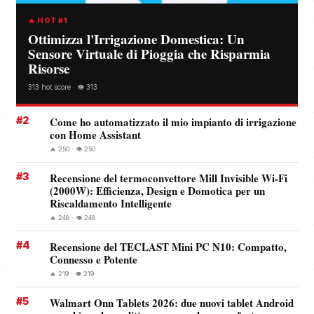
🔥 HOT #1
Ottimizza l'Irrigazione Domestica: Un
Sensore Virtuale di Pioggia che Risparmia
Risorse
313 hot score · 👁️ 313
#2
Come ho automatizzato il mio impianto di irrigazione
con Home Assistant
🔥 250 · 👁️ 250
#3
Recensione del termoconvettore Mill Invisible Wi-Fi
(2000W): Efficienza, Design e Domotica per un
Riscaldamento Intelligente
🔥 248 · 👁️ 248
#4
Recensione del TECLAST Mini PC N10: Compatto,
Connesso e Potente
🔥 219 · 👁️ 219
#5
Walmart Onn Tablets 2026: due nuovi tablet Android