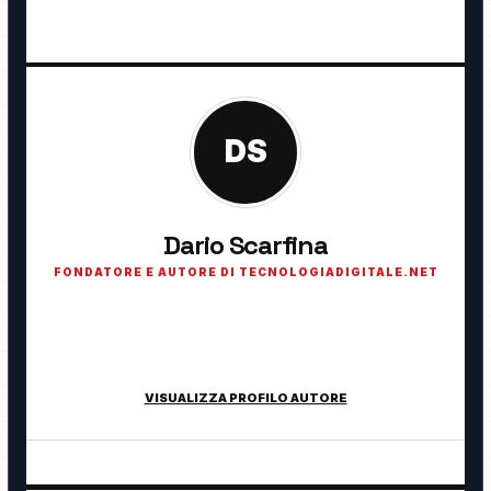
DS
Dario Scarfina
FONDATORE E AUTORE DI TECNOLOGIADIGITALE.NET
Fondatore di TecnologiaDigitale.net. Appassionato di
tecnologia, cybersecurity, intelligenza artificiale, domotica e
innovazione digitale.
VISUALIZZA PROFILO AUTORE