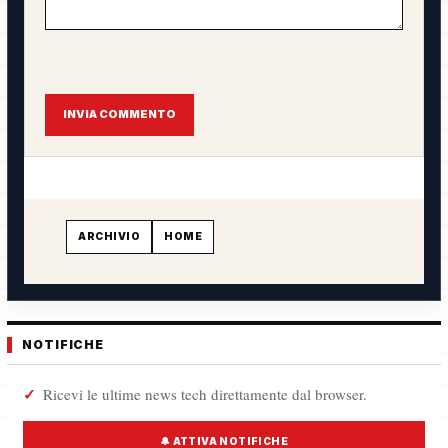
L'email non verrà pubblicata. Il commento sarà visibile solo dopo
approvazione.
INVIA COMMENTO
ARCHIVIO
HOME
NOTIFICHE
Ricevi le ultime news tech direttamente dal browser.
🔔 ATTIVA NOTIFICHE