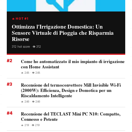
🔥 HOT #1
Ottimizza l'Irrigazione Domestica: Un
Sensore Virtuale di Pioggia che Risparmia
Risorse
312 hot score · 👁️ 312
#2
Come ho automatizzato il mio impianto di irrigazione
con Home Assistant
🔥 248 · 👁️ 248
#3
Recensione del termoconvettore Mill Invisible Wi-Fi
(2000W): Efficienza, Design e Domotica per un
Riscaldamento Intelligente
🔥 246 · 👁️ 246
#4
Recensione del TECLAST Mini PC N10: Compatto,
Connesso e Potente
🔥 219 · 👁️ 219