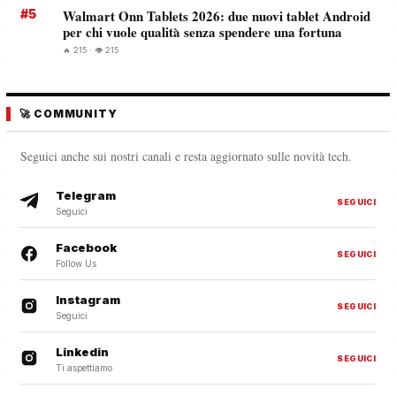
#5
Walmart Onn Tablets 2026: due nuovi tablet Android
per chi vuole qualità senza spendere una fortuna
🔥 215 · 👁️ 215
🚀 COMMUNITY
Seguici anche sui nostri canali e resta aggiornato sulle novità tech.
Telegram
SEGUICI
Seguici
Facebook
SEGUICI
Follow Us
Instagram
SEGUICI
Seguici
Linkedin
SEGUICI
Ti aspettiamo