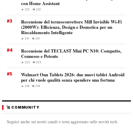
con Home Assistant
🔥 252 · 👁️ 252
#3
Recensione del termoconvettore Mill Invisible Wi-Fi
(2000W): Efficienza, Design e Domotica per un
Riscaldamento Intelligente
🔥 251 · 👁️ 251
#4
Recensione del TECLAST Mini PC N10: Compatto,
Connesso e Potente
🔥 223 · 👁️ 223
#5
Walmart Onn Tablets 2026: due nuovi tablet Android
per chi vuole qualità senza spendere una fortuna
🔥 219 · 👁️ 219
🚀 COMMUNITY
Seguici anche sui nostri canali e resta aggiornato sulle novità tech.