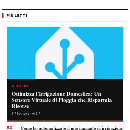
PIÙ LETTI
🔥 HOT #1
Ottimizza l'Irrigazione Domestica: Un
Sensore Virtuale di Pioggia che Risparmia
Risorse
317 hot score · 👁️ 317
#2
Come ho automatizzato il mio impianto di irrigazione