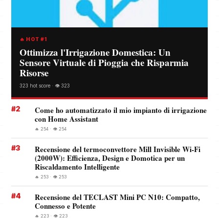
🔥 HOT #1
Ottimizza l'Irrigazione Domestica: Un
Sensore Virtuale di Pioggia che Risparmia
Risorse
323 hot score · 👁️ 323
#2
Come ho automatizzato il mio impianto di irrigazione
con Home Assistant
🔥 254 · 👁️ 254
#3
Recensione del termoconvettore Mill Invisible Wi-Fi
(2000W): Efficienza, Design e Domotica per un
Riscaldamento Intelligente
🔥 253 · 👁️ 253
#4
Recensione del TECLAST Mini PC N10: Compatto,
Connesso e Potente
🔥 223 · 👁️ 223