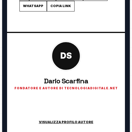
WHATSAPP
COPIA LINK
DS
Dario Scarfina
FONDATORE E AUTORE DI TECNOLOGIADIGITALE.NET
Fondatore di TecnologiaDigitale.net. Appassionato di
tecnologia, cybersecurity, intelligenza artificiale, domotica e
innovazione digitale.
VISUALIZZA PROFILO AUTORE