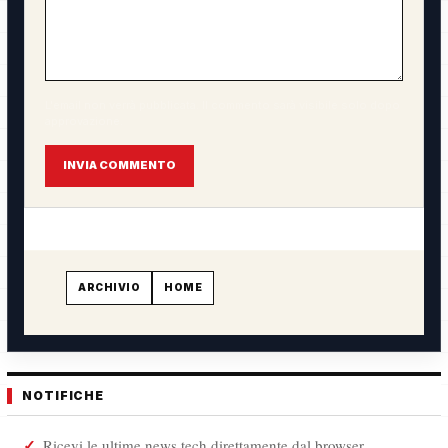
L'email non verrà pubblicata. Il commento sarà visibile solo dopo
approvazione.
INVIA COMMENTO
ARCHIVIO
HOME
NOTIFICHE
Ricevi le ultime news tech direttamente dal browser.