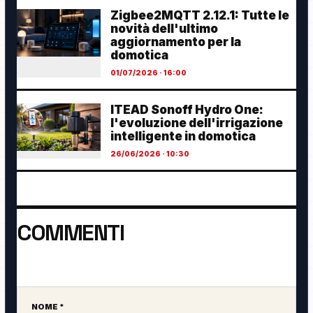
Zigbee2MQTT 2.12.1: Tutte le
novità dell'ultimo
aggiornamento per la
domotica
01/07/2026 · 16:00
ITEAD Sonoff Hydro One:
l'evoluzione dell'irrigazione
intelligente in domotica
26/06/2026 · 10:30
COMMENTI
Ancora nessun commento. Sii il primo a partecipare.
NOME *
Sito web