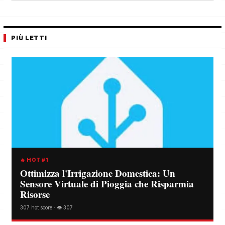
PIÙ LETTI
🔥 HOT #1
Ottimizza l'Irrigazione Domestica: Un
Sensore Virtuale di Pioggia che Risparmia
Risorse
307 hot score · 👁️ 307