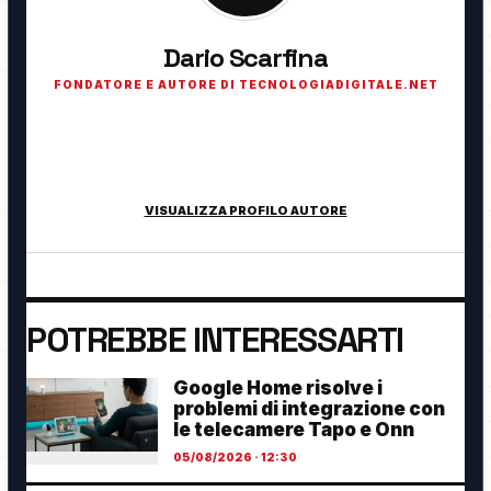
Dario Scarfina
FONDATORE E AUTORE DI TECNOLOGIADIGITALE.NET
Fondatore di TecnologiaDigitale.net. Appassionato di
tecnologia, cybersecurity, intelligenza artificiale, domotica e
innovazione digitale.
VISUALIZZA PROFILO AUTORE
POTREBBE INTERESSARTI
Google Home risolve i
problemi di integrazione con
le telecamere Tapo e Onn
05/08/2026 · 12:30