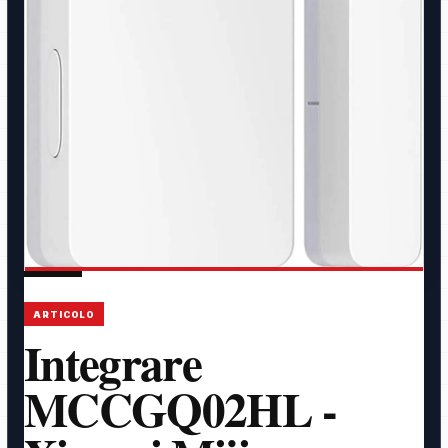
ARTICOLO
Integrare
MCCGQ02HL -