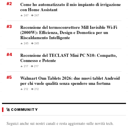
#2
Come ho automatizzato il mio impianto di irrigazione
con Home Assistant
🔥 247 · 👁️ 247
#3
Recensione del termoconvettore Mill Invisible Wi-Fi
(2000W): Efficienza, Design e Domotica per un
Riscaldamento Intelligente
🔥 245 · 👁️ 245
#4
Recensione del TECLAST Mini PC N10: Compatto,
Connesso e Potente
🔥 217 · 👁️ 217
#5
Walmart Onn Tablets 2026: due nuovi tablet Android
per chi vuole qualità senza spendere una fortuna
🔥 212 · 👁️ 212
🚀 COMMUNITY
Seguici anche sui nostri canali e resta aggiornato sulle novità tech.