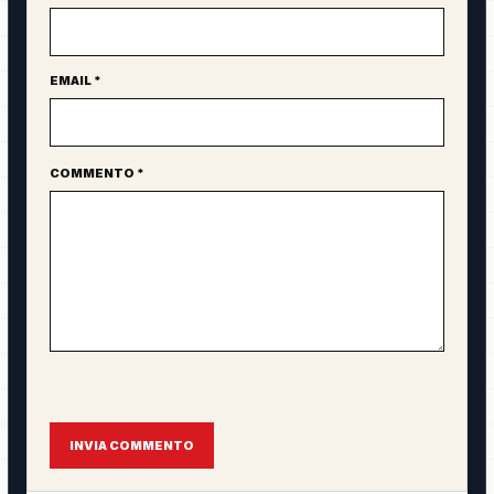
EMAIL *
COMMENTO *
L'email non verrà pubblicata. Il commento sarà visibile solo dopo
approvazione.
INVIA COMMENTO