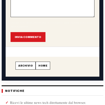
L'email non verrà pubblicata. Il commento sarà visibile solo dopo
approvazione.
INVIA COMMENTO
ARCHIVIO
HOME
NOTIFICHE
Ricevi le ultime news tech direttamente dal browser.