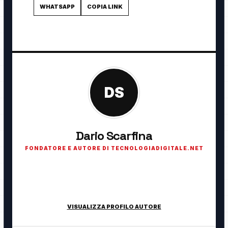
WHATSAPP
COPIA LINK
DS
Dario Scarfina
FONDATORE E AUTORE DI TECNOLOGIADIGITALE.NET
Fondatore di TecnologiaDigitale.net. Appassionato di
tecnologia, cybersecurity, intelligenza artificiale, domotica e
innovazione digitale.
VISUALIZZA PROFILO AUTORE