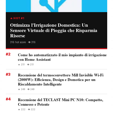
🔥 HOT #1
Ottimizza l'Irrigazione Domestica: Un
Sensore Virtuale di Pioggia che Risparmia
Risorse
316 hot score · 👁️ 316
#2
Come ho automatizzato il mio impianto di irrigazione
con Home Assistant
🔥 251 · 👁️ 251
#3
Recensione del termoconvettore Mill Invisible Wi-Fi
(2000W): Efficienza, Design e Domotica per un
Riscaldamento Intelligente
🔥 249 · 👁️ 249
#4
Recensione del TECLAST Mini PC N10: Compatto,
Connesso e Potente
🔥 222 · 👁️ 222