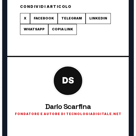
CONDIVIDI ARTICOLO
X
FACEBOOK
TELEGRAM
LINKEDIN
WHATSAPP
COPIA LINK
DS
Dario Scarfina
FONDATORE E AUTORE DI TECNOLOGIADIGITALE.NET
Fondatore di TecnologiaDigitale.net. Appassionato di
tecnologia, cybersecurity, intelligenza artificiale, domotica e