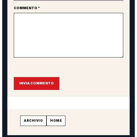
COMMENTO *
L'email non verrà pubblicata. Il commento sarà visibile solo dopo
approvazione.
INVIA COMMENTO
ARCHIVIO
HOME