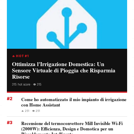
🔥 HOT #1
Ottimizza l'Irrigazione Domestica: Un
Sensore Virtuale di Pioggia che Risparmia
Risorse
315 hot score · 👁️ 315
#2
Come ho automatizzato il mio impianto di irrigazione
con Home Assistant
🔥 251 · 👁️ 251
#3
Recensione del termoconvettore Mill Invisible Wi-Fi
(2000W): Efficienza, Design e Domotica per un
Riscaldamento Intelligente