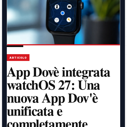
ARTICOLO
App Dovè integrata
watchOS 27: Una
nuova App Dov'è
unificata e
completamente