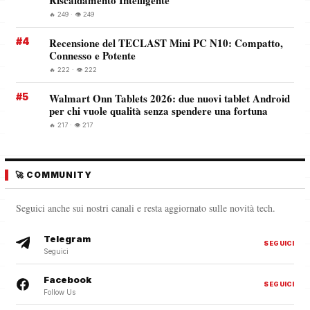
🔥 249 · 👁️ 249
#4
Recensione del TECLAST Mini PC N10: Compatto,
Connesso e Potente
🔥 222 · 👁️ 222
#5
Walmart Onn Tablets 2026: due nuovi tablet Android
per chi vuole qualità senza spendere una fortuna
🔥 217 · 👁️ 217
🚀 COMMUNITY
Seguici anche sui nostri canali e resta aggiornato sulle novità tech.
Telegram
SEGUICI
Seguici
Facebook
SEGUICI
Follow Us