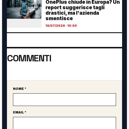
OnePlus chiude in Europa? Un
report suggerisce tagli
drastici, ma l'azienda
smentisce
16/07/2026 · 10:00
COMMENTI
Ancora nessun commento. Sii il primo a partecipare.
NOME *
Sito web
EMAIL *