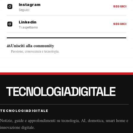
Instagram
SEGUICI
Seguici
Linkedin
SEGUICI
Ti aspettiamo
Unisciti alla community
👥
Passione, conoscenza e tecnologia.
TECNOLOGIADIGITALE
Notizie, guide e approfondimenti su tecnologia, AI, domotica, smart home e
innovazione digitale.