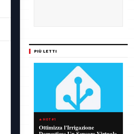
PIÙ LETTI
🔥 HOT #1
Ottimizza l'Irrigazione
Domestica: Un Sensore Virtuale