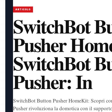
ARTICOLO
SwitchBot B
Pusher Home
SwitchBot B
Pusher: In
SwitchBot Button Pusher HomeKit: Scopri co
Pusher rivoluziona la domotica con il suppor