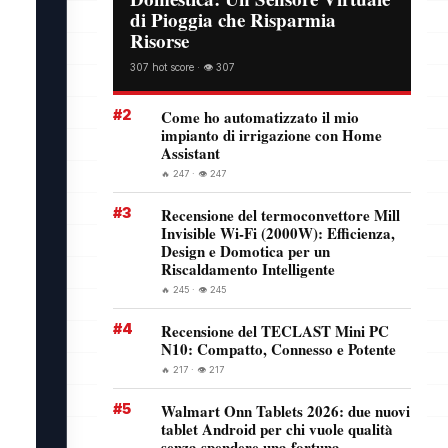
di Pioggia che Risparmia
Risorse
307 hot score · 👁️ 307
#2
Come ho automatizzato il mio
impianto di irrigazione con Home
Assistant
🔥 247 · 👁️ 247
#3
Recensione del termoconvettore Mill
Invisible Wi-Fi (2000W): Efficienza,
Design e Domotica per un
Riscaldamento Intelligente
🔥 245 · 👁️ 245
#4
Recensione del TECLAST Mini PC
N10: Compatto, Connesso e Potente
🔥 217 · 👁️ 217
#5
Walmart Onn Tablets 2026: due nuovi
tablet Android per chi vuole qualità
senza spendere una fortuna