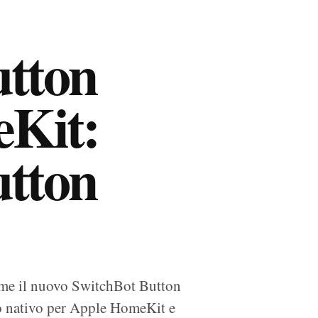
utton
Kit:
utton
me il nuovo SwitchBot Button
to nativo per Apple HomeKit e