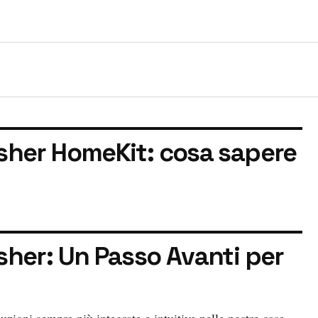
sher HomeKit: cosa sapere
her: Un Passo Avanti per
zioni sempre più integrate e intuitive nelle nostre case.