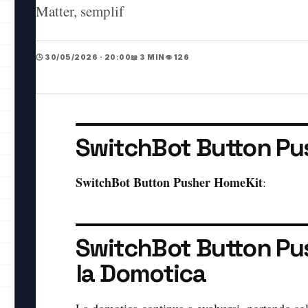
Matter, semplif
🕒 30/05/2026 · 20:00
📖 3 MIN
👁️ 126
SwitchBot Button Pu
SwitchBot Button Pusher HomeKit
:
SwitchBot Button Pus
la Domotica
La domotica continua a evolversi, portando solu