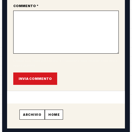
COMMENTO *
L'email non verrà pubblicata. Il commento sarà visibile solo dopo
approvazione.
INVIA COMMENTO
ARCHIVIO
HOME