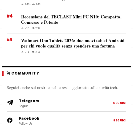
🔥 246 · 👁️ 246
#4
Recensione del TECLAST Mini PC N10: Compatto,
Connesso e Potente
🔥 218 · 👁️ 218
#5
Walmart Onn Tablets 2026: due nuovi tablet Android
per chi vuole qualità senza spendere una fortuna
🔥 214 · 👁️ 214
🚀 COMMUNITY
Seguici anche sui nostri canali e resta aggiornato sulle novità tech.
Telegram
SEGUICI
Seguici
Facebook
SEGUICI
Follow Us