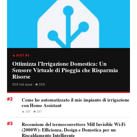
🔥 HOT #1
Ottimizza l'Irrigazione Domestica: Un
Sensore Virtuale di Pioggia che Risparmia
Risorse
309 hot score · 👁️ 309
#2
Come ho automatizzato il mio impianto di irrigazione
con Home Assistant
🔥 247 · 👁️ 247
#3
Recensione del termoconvettore Mill Invisible Wi-Fi
(2000W): Efficienza, Design e Domotica per un
Riscaldamento Intelligente