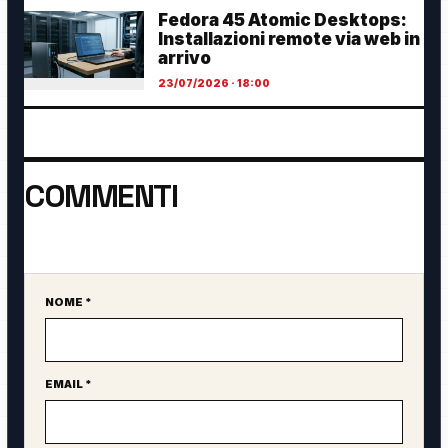
Fedora 45 Atomic Desktops:
Installazioni remote via web in
arrivo
23/07/2026 · 18:00
COMMENTI
Ancora nessun commento. Sii il primo a partecipare.
NOME *
Sito web
EMAIL *