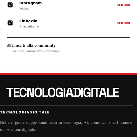
Instagram
SEGUICI
Seguici
Linkedin
SEGUICI
Ti aspettiamo
Unisciti alla community
👥
Passione, conoscenza e tecnologia.
TECNOLOGIADIGITALE
Notizie, guide e approfondimenti su tecnologia, AI, domotica, smart home e
innovazione digitale.