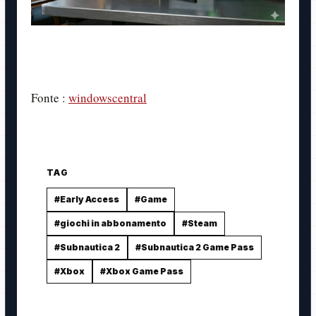
Fonte :
windowscentral
TAG
#Early Access
#Game
#giochi in abbonamento
#Steam
#Subnautica 2
#Subnautica 2 Game Pass
#Xbox
#Xbox Game Pass