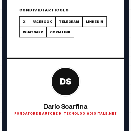
CONDIVIDI ARTICOLO
X
FACEBOOK
TELEGRAM
LINKEDIN
WHATSAPP
COPIA LINK
DS
Dario Scarfina
FONDATORE E AUTORE DI TECNOLOGIADIGITALE.NET
Fondatore di TecnologiaDigitale.net. Appassionato di
tecnologia, cybersecurity, intelligenza artificiale, domotica e