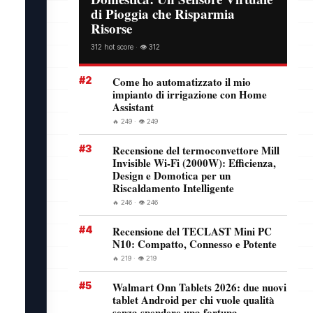
di Pioggia che Risparmia
Risorse
312 hot score · 👁️ 312
#2
Come ho automatizzato il mio
impianto di irrigazione con Home
Assistant
🔥 249 · 👁️ 249
#3
Recensione del termoconvettore Mill
Invisible Wi-Fi (2000W): Efficienza,
Design e Domotica per un
Riscaldamento Intelligente
🔥 246 · 👁️ 246
#4
Recensione del TECLAST Mini PC
N10: Compatto, Connesso e Potente
🔥 219 · 👁️ 219
#5
Walmart Onn Tablets 2026: due nuovi
tablet Android per chi vuole qualità
senza spendere una fortuna