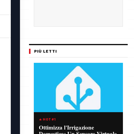
PIÙ LETTI
🔥 HOT #1
Ottimizza l'Irrigazione
Domestica: Un Sensore Virtuale