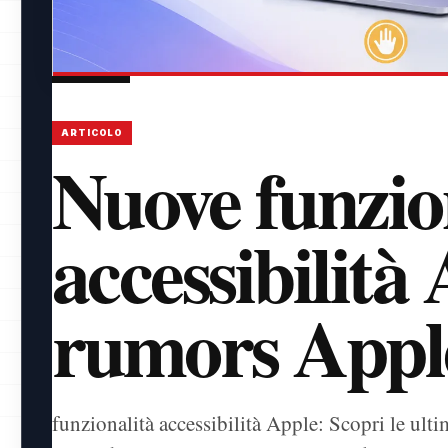
ARTICOLO
Nuove funzio
accessibilità
rumors Appl
funzionalità accessibilità Apple: Scopri le ulti