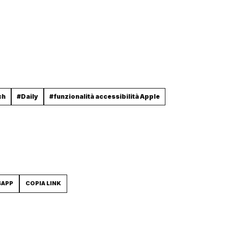
ch
#Daily
#funzionalità accessibilità Apple
SAPP
COPIA LINK