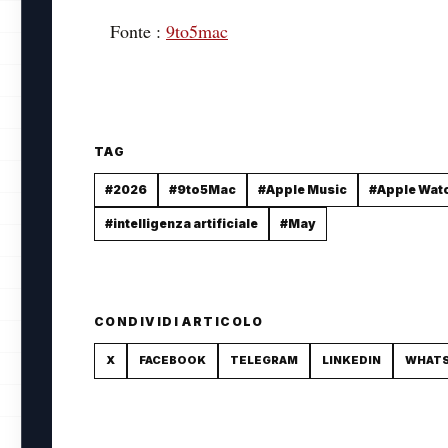
Fonte :
9to5mac
TAG
#2026
#9to5Mac
#Apple Music
#Apple Wat
#intelligenza artificiale
#May
CONDIVIDI ARTICOLO
X
FACEBOOK
TELEGRAM
LINKEDIN
WHAT