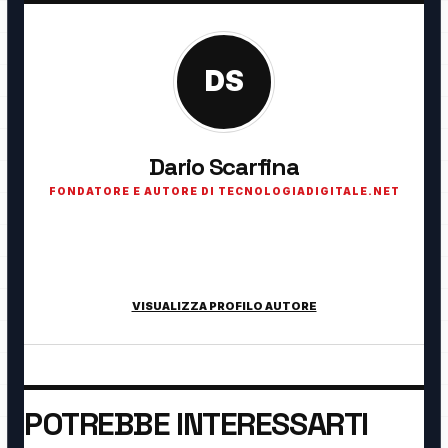
DS
Dario Scarfina
FONDATORE E AUTORE DI TECNOLOGIADIGITALE.NET
Fondatore di TecnologiaDigitale.net. Appassionato di
tecnologia, cybersecurity, intelligenza artificiale, domotica e
innovazione digitale.
VISUALIZZA PROFILO AUTORE
POTREBBE INTERESSARTI