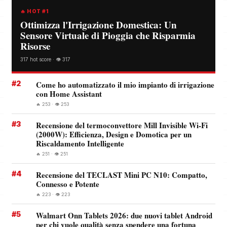
🔥 HOT #1
Ottimizza l'Irrigazione Domestica: Un
Sensore Virtuale di Pioggia che Risparmia
Risorse
317 hot score · 👁️ 317
#2
Come ho automatizzato il mio impianto di irrigazione
con Home Assistant
🔥 253 · 👁️ 253
#3
Recensione del termoconvettore Mill Invisible Wi-Fi
(2000W): Efficienza, Design e Domotica per un
Riscaldamento Intelligente
🔥 251 · 👁️ 251
#4
Recensione del TECLAST Mini PC N10: Compatto,
Connesso e Potente
🔥 223 · 👁️ 223
#5
Walmart Onn Tablets 2026: due nuovi tablet Android
per chi vuole qualità senza spendere una fortuna