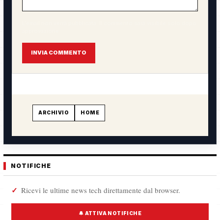
L'email non verrà pubblicata. Il commento sarà visibile solo dopo
approvazione.
INVIA COMMENTO
ARCHIVIO
HOME
NOTIFICHE
Ricevi le ultime news tech direttamente dal browser.
🔔 ATTIVA NOTIFICHE