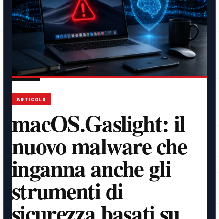
ARTICOLO
macOS.Gaslight: il
nuovo malware che
inganna anche gli
strumenti di
sicurezza basati su