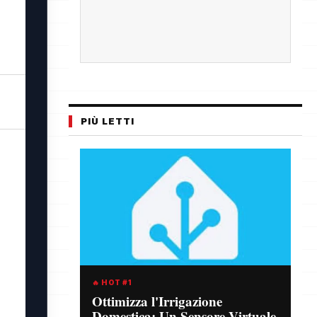
PIÙ LETTI
🔥 HOT #1
Ottimizza l'Irrigazione
Domestica: Un Sensore Virtuale