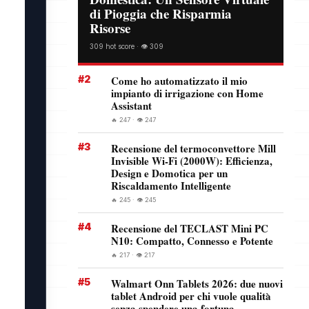
di Pioggia che Risparmia
Risorse
309 hot score · 👁️ 309
#2
Come ho automatizzato il mio
impianto di irrigazione con Home
Assistant
🔥 247 · 👁️ 247
#3
Recensione del termoconvettore Mill
Invisible Wi-Fi (2000W): Efficienza,
Design e Domotica per un
Riscaldamento Intelligente
🔥 245 · 👁️ 245
#4
Recensione del TECLAST Mini PC
N10: Compatto, Connesso e Potente
🔥 217 · 👁️ 217
#5
Walmart Onn Tablets 2026: due nuovi
tablet Android per chi vuole qualità
senza spendere una fortuna