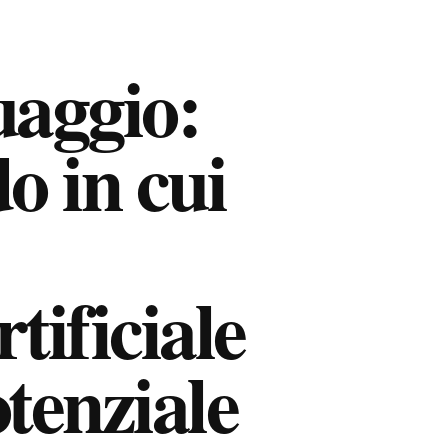
guaggio:
o in cui
rtificiale
otenziale