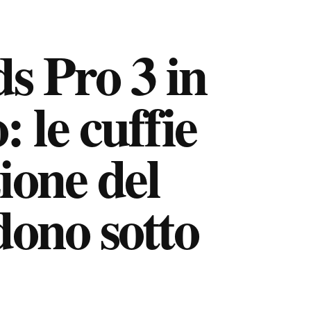
s Pro 3 in
 le cuffie
ione del
ono sotto