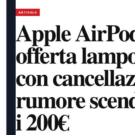
ARTICOLO
Apple AirPod
offerta lampo:
con cancellaz
rumore scend
i 200€