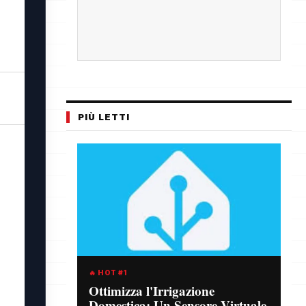
PIÙ LETTI
🔥 HOT #1
Ottimizza l'Irrigazione
Domestica: Un Sensore Virtuale