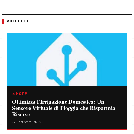
PIÙ LETTI
🔥 HOT #1
Ottimizza l'Irrigazione Domestica: Un
Sensore Virtuale di Pioggia che Risparmia
Risorse
326 hot score · 👁️ 326