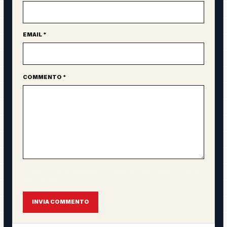
EMAIL *
COMMENTO *
L'email non verrà pubblicata. Il commento sarà visibile solo dopo
approvazione.
INVIA COMMENTO