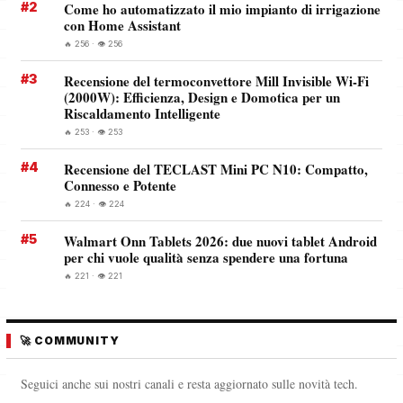
#2
Come ho automatizzato il mio impianto di irrigazione
con Home Assistant
🔥 256 · 👁️ 256
#3
Recensione del termoconvettore Mill Invisible Wi-Fi
(2000W): Efficienza, Design e Domotica per un
Riscaldamento Intelligente
🔥 253 · 👁️ 253
#4
Recensione del TECLAST Mini PC N10: Compatto,
Connesso e Potente
🔥 224 · 👁️ 224
#5
Walmart Onn Tablets 2026: due nuovi tablet Android
per chi vuole qualità senza spendere una fortuna
🔥 221 · 👁️ 221
🚀 COMMUNITY
Seguici anche sui nostri canali e resta aggiornato sulle novità tech.