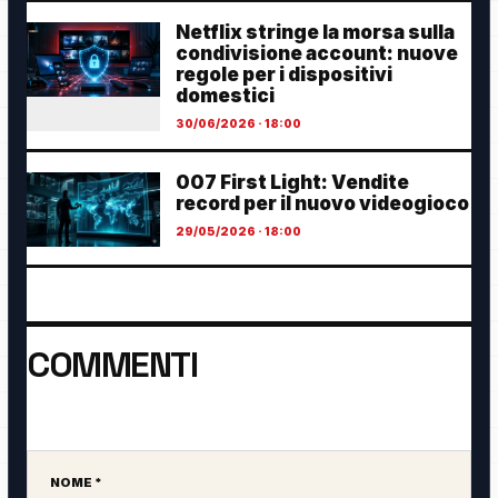
Netflix stringe la morsa sulla
condivisione account: nuove
regole per i dispositivi
domestici
30/06/2026 · 18:00
007 First Light: Vendite
record per il nuovo videogioco
29/05/2026 · 18:00
COMMENTI
Ancora nessun commento. Sii il primo a partecipare.
NOME *
Sito web