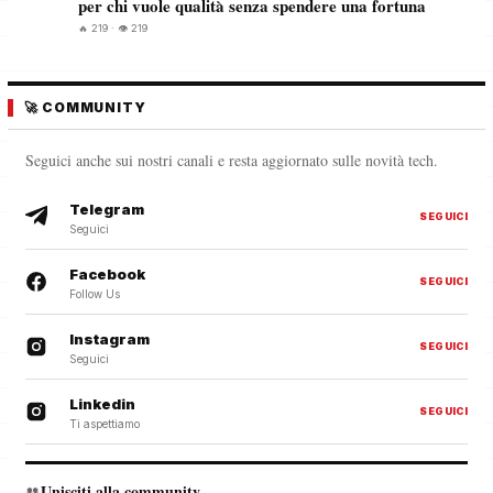
per chi vuole qualità senza spendere una fortuna
🔥 219 · 👁️ 219
🚀 COMMUNITY
Seguici anche sui nostri canali e resta aggiornato sulle novità tech.
Telegram
SEGUICI
Seguici
Facebook
SEGUICI
Follow Us
Instagram
SEGUICI
Seguici
Linkedin
SEGUICI
Ti aspettiamo
Unisciti alla community
👥