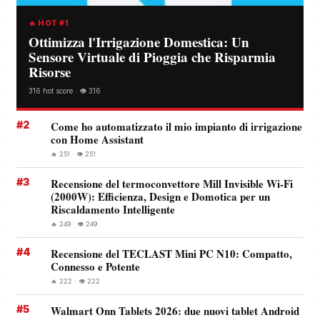
🔥 HOT #1
Ottimizza l'Irrigazione Domestica: Un
Sensore Virtuale di Pioggia che Risparmia
Risorse
316 hot score · 👁️ 316
#2
Come ho automatizzato il mio impianto di irrigazione
con Home Assistant
🔥 251 · 👁️ 251
#3
Recensione del termoconvettore Mill Invisible Wi-Fi
(2000W): Efficienza, Design e Domotica per un
Riscaldamento Intelligente
🔥 249 · 👁️ 249
#4
Recensione del TECLAST Mini PC N10: Compatto,
Connesso e Potente
🔥 222 · 👁️ 222
#5
Walmart Onn Tablets 2026: due nuovi tablet Android