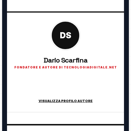
DS
Dario Scarfina
FONDATORE E AUTORE DI TECNOLOGIADIGITALE.NET
Fondatore di TecnologiaDigitale.net. Appassionato di
tecnologia, cybersecurity, intelligenza artificiale, domotica e
innovazione digitale.
VISUALIZZA PROFILO AUTORE