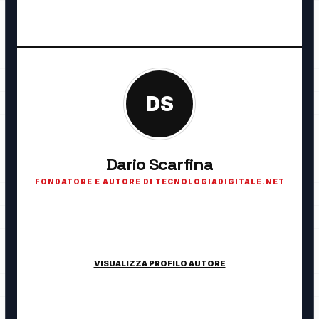
DS
Dario Scarfina
FONDATORE E AUTORE DI TECNOLOGIADIGITALE.NET
Fondatore di TecnologiaDigitale.net. Appassionato di
tecnologia, cybersecurity, intelligenza artificiale, domotica e
innovazione digitale.
VISUALIZZA PROFILO AUTORE