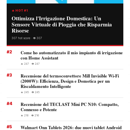
🔥 HOT #1
Ottimizza l'Irrigazione Domestica: Un
Sensore Virtuale di Pioggia che Risparmia
Risorse
307 hot score · 👁️ 307
#2
Come ho automatizzato il mio impianto di irrigazione
con Home Assistant
🔥 247 · 👁️ 247
#3
Recensione del termoconvettore Mill Invisible Wi-Fi
(2000W): Efficienza, Design e Domotica per un
Riscaldamento Intelligente
🔥 245 · 👁️ 245
#4
Recensione del TECLAST Mini PC N10: Compatto,
Connesso e Potente
🔥 216 · 👁️ 216
#5
Walmart Onn Tablets 2026: due nuovi tablet Android