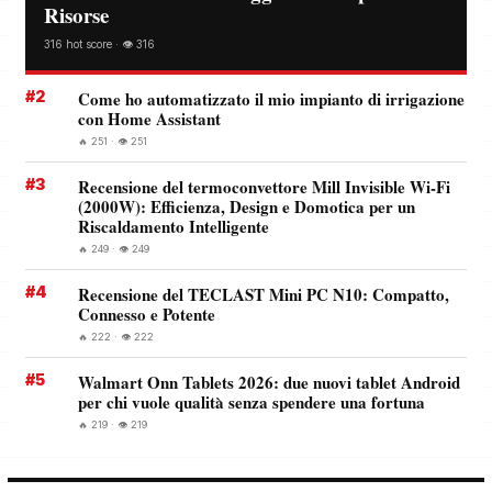
Risorse
316 hot score · 👁️ 316
#2
Come ho automatizzato il mio impianto di irrigazione
con Home Assistant
🔥 251 · 👁️ 251
#3
Recensione del termoconvettore Mill Invisible Wi-Fi
(2000W): Efficienza, Design e Domotica per un
Riscaldamento Intelligente
🔥 249 · 👁️ 249
#4
Recensione del TECLAST Mini PC N10: Compatto,
Connesso e Potente
🔥 222 · 👁️ 222
#5
Walmart Onn Tablets 2026: due nuovi tablet Android
per chi vuole qualità senza spendere una fortuna
🔥 219 · 👁️ 219