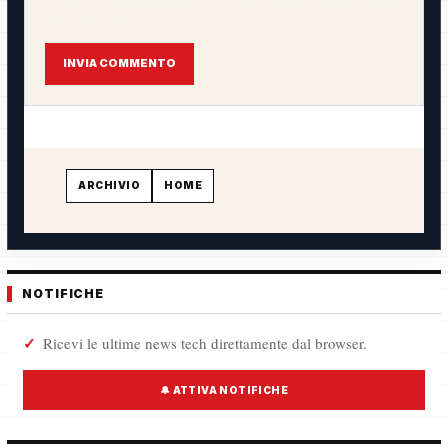
L'email non verrà pubblicata. Il commento sarà visibile solo dopo
approvazione.
INVIA COMMENTO
ARCHIVIO
HOME
NOTIFICHE
Ricevi le ultime news tech direttamente dal browser.
🔔 ATTIVA NOTIFICHE