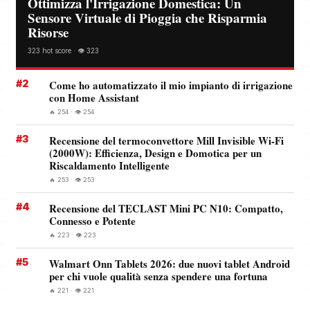
Ottimizza l'Irrigazione Domestica: Un
Sensore Virtuale di Pioggia che Risparmia
Risorse
323 hot score · 👁️ 323
#2
Come ho automatizzato il mio impianto di irrigazione
con Home Assistant
🔥 254 · 👁️ 254
#3
Recensione del termoconvettore Mill Invisible Wi-Fi
(2000W): Efficienza, Design e Domotica per un
Riscaldamento Intelligente
🔥 253 · 👁️ 253
#4
Recensione del TECLAST Mini PC N10: Compatto,
Connesso e Potente
🔥 223 · 👁️ 223
#5
Walmart Onn Tablets 2026: due nuovi tablet Android
per chi vuole qualità senza spendere una fortuna
🔥 221 · 👁️ 221