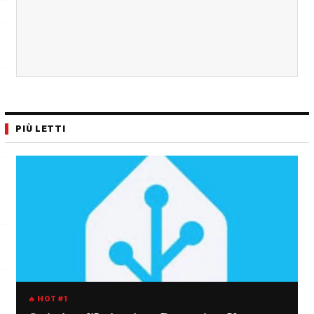
PIÙ LETTI
🔥 HOT #1