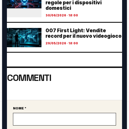
regole per i dispositivi
domestici
30/06/2026 · 18:00
007 First Light: Vendite
record per il nuovo videogioco
29/05/2026 · 18:00
COMMENTI
Ancora nessun commento. Sii il primo a partecipare.
NOME *
Sito web