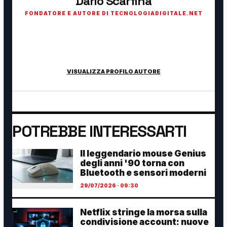
Dario Scarfina
FONDATORE E AUTORE DI TECNOLOGIADIGITALE.NET
Fondatore di TecnologiaDigitale.net. Appassionato di
tecnologia, cybersecurity, intelligenza artificiale, domotica e
innovazione digitale.
VISUALIZZA PROFILO AUTORE
POTREBBE INTERESSARTI
Il leggendario mouse Genius
degli anni '90 torna con
Bluetooth e sensori moderni
29/07/2026 · 09:30
Netflix stringe la morsa sulla
condivisione account: nuove