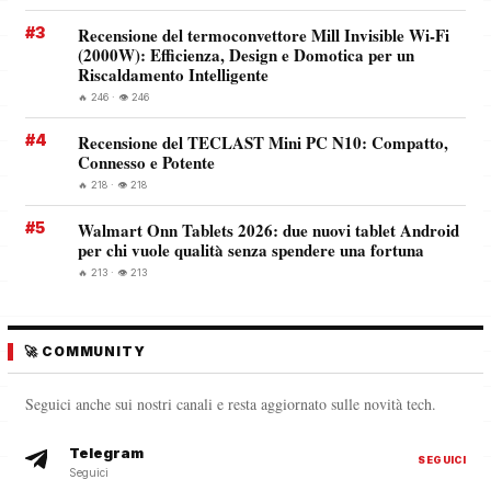
#3
Recensione del termoconvettore Mill Invisible Wi-Fi
(2000W): Efficienza, Design e Domotica per un
Riscaldamento Intelligente
🔥 246 · 👁️ 246
#4
Recensione del TECLAST Mini PC N10: Compatto,
Connesso e Potente
🔥 218 · 👁️ 218
#5
Walmart Onn Tablets 2026: due nuovi tablet Android
per chi vuole qualità senza spendere una fortuna
🔥 213 · 👁️ 213
🚀 COMMUNITY
Seguici anche sui nostri canali e resta aggiornato sulle novità tech.
Telegram
SEGUICI
Seguici