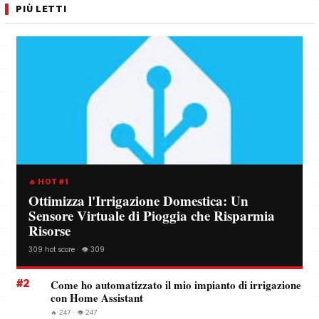
PIÙ LETTI
🔥 HOT #1
Ottimizza l'Irrigazione Domestica: Un
Sensore Virtuale di Pioggia che Risparmia
Risorse
309 hot score · 👁️ 309
#2
Come ho automatizzato il mio impianto di irrigazione
con Home Assistant
🔥 247 · 👁️ 247