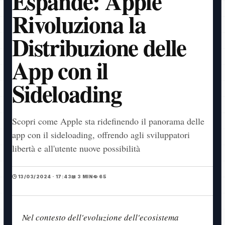
Espande: Apple
Rivoluziona la
Distribuzione delle
App con il
Sideloading
Scopri come Apple sta ridefinendo il panorama delle
app con il sideloading, offrendo agli sviluppatori
libertà e all'utente nuove possibilità
🕒 13/03/2024 · 17:43
📖 3 MIN
👁️ 65
Nel contesto dell'evoluzione dell'ecosistema