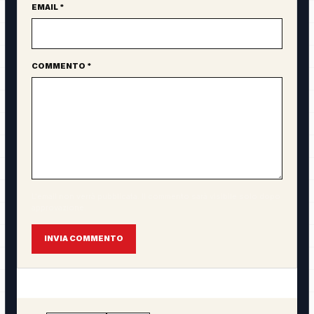
EMAIL *
COMMENTO *
L'email non verrà pubblicata. Il commento sarà visibile solo dopo
approvazione.
INVIA COMMENTO