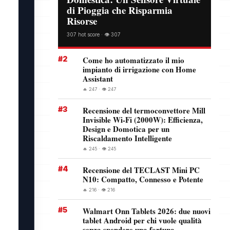
di Pioggia che Risparmia
Risorse
307 hot score · 👁️ 307
#2
Come ho automatizzato il mio
impianto di irrigazione con Home
Assistant
🔥 247 · 👁️ 247
#3
Recensione del termoconvettore Mill
Invisible Wi-Fi (2000W): Efficienza,
Design e Domotica per un
Riscaldamento Intelligente
🔥 245 · 👁️ 245
#4
Recensione del TECLAST Mini PC
N10: Compatto, Connesso e Potente
🔥 216 · 👁️ 216
#5
Walmart Onn Tablets 2026: due nuovi
tablet Android per chi vuole qualità
senza spendere una fortuna