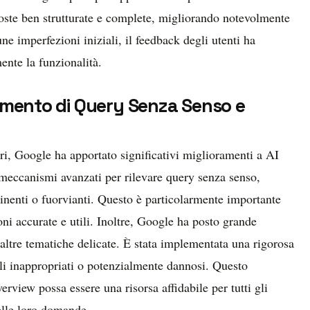
poste ben strutturate e complete, migliorando notevolmente
ne imperfezioni iniziali, il feedback degli utenti ha
ente la funzionalità.
vamento di Query Senza Senso e
ori, Google ha apportato significativi miglioramenti a AI
i meccanismi avanzati per rilevare query senza senso,
inenti o fuorvianti. Questo è particolarmente importante
oni accurate e utili. Inoltre, Google ha posto grande
d altre tematiche delicate. È stata implementata una rigorosa
igli inappropriati o potenzialmente dannosi. Questo
view possa essere una risorsa affidabile per tutti gli
elle loro domande.