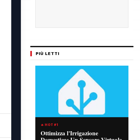
PIÙ LETTI
🔥 HOT #1
Ottimizza l'Irrigazione
Domestica: Un Sensore Virtuale