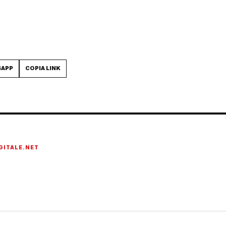
SAPP
COPIA LINK
GITALE.NET
onato di tecnologia, cybersecurity, intelligenza artificiale, domotica e