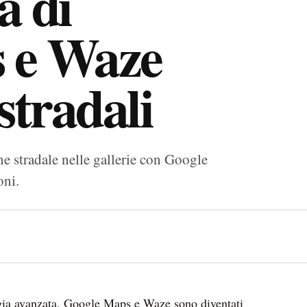
à di
 e Waze
 stradali
ne stradale nelle gallerie con Google
oni.
ogia avanzata, Google Maps e Waze sono diventati