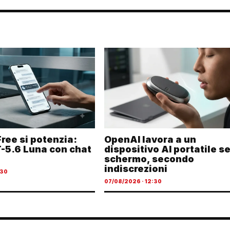
ree si potenzia:
OpenAI lavora a un
T-5.6 Luna con chat
dispositivo AI portatile s
schermo, secondo
indiscrezioni
:30
07/08/2026 · 12:30