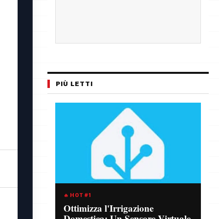
PIÙ LETTI
🔥 HOT #1
Ottimizza l'Irrigazione
Domestica: Un Sensore Virtuale