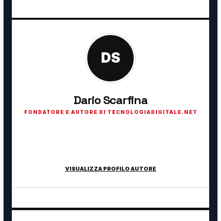
DS
Dario Scarfina
FONDATORE E AUTORE DI TECNOLOGIADIGITALE.NET
Fondatore di TecnologiaDigitale.net. Appassionato di
tecnologia, cybersecurity, intelligenza artificiale, domotica e
innovazione digitale.
VISUALIZZA PROFILO AUTORE