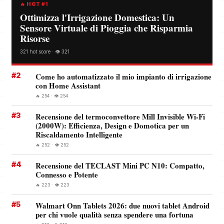
🔥 HOT #1
Ottimizza l'Irrigazione Domestica: Un
Sensore Virtuale di Pioggia che Risparmia
Risorse
321 hot score · 👁️ 321
#2
Come ho automatizzato il mio impianto di irrigazione
con Home Assistant
🔥 254 · 👁️ 254
#3
Recensione del termoconvettore Mill Invisible Wi-Fi
(2000W): Efficienza, Design e Domotica per un
Riscaldamento Intelligente
🔥 252 · 👁️ 252
#4
Recensione del TECLAST Mini PC N10: Compatto,
Connesso e Potente
🔥 223 · 👁️ 223
#5
Walmart Onn Tablets 2026: due nuovi tablet Android
per chi vuole qualità senza spendere una fortuna