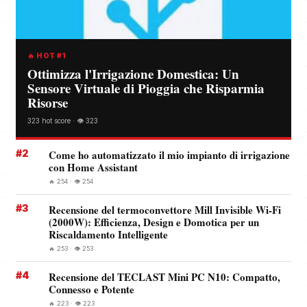
🔥 HOT #1
Ottimizza l'Irrigazione Domestica: Un
Sensore Virtuale di Pioggia che Risparmia
Risorse
323 hot score · 👁️ 323
#2
Come ho automatizzato il mio impianto di irrigazione
con Home Assistant
🔥 254 · 👁️ 254
#3
Recensione del termoconvettore Mill Invisible Wi-Fi
(2000W): Efficienza, Design e Domotica per un
Riscaldamento Intelligente
🔥 253 · 👁️ 253
#4
Recensione del TECLAST Mini PC N10: Compatto,
Connesso e Potente
🔥 223 · 👁️ 223