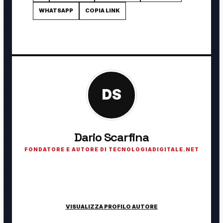
WHATSAPP
COPIA LINK
DS
Dario Scarfina
FONDATORE E AUTORE DI TECNOLOGIADIGITALE.NET
Fondatore di TecnologiaDigitale.net. Appassionato di
tecnologia, cybersecurity, intelligenza artificiale, domotica e
innovazione digitale.
VISUALIZZA PROFILO AUTORE