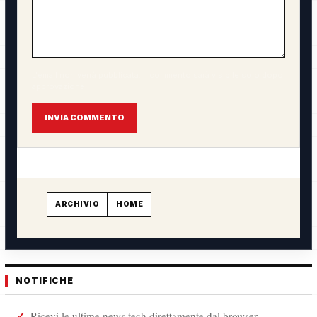
L'email non verrà pubblicata. Il commento sarà visibile solo dopo
approvazione.
INVIA COMMENTO
ARCHIVIO
HOME
NOTIFICHE
Ricevi le ultime news tech direttamente dal browser.