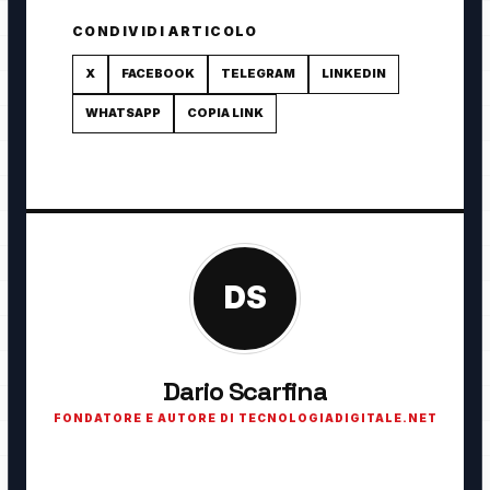
CONDIVIDI ARTICOLO
X
FACEBOOK
TELEGRAM
LINKEDIN
WHATSAPP
COPIA LINK
DS
Dario Scarfina
FONDATORE E AUTORE DI TECNOLOGIADIGITALE.NET
Fondatore di TecnologiaDigitale.net. Appassionato di
tecnologia, cybersecurity, intelligenza artificiale, domotica e