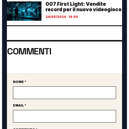
007 First Light: Vendite
record per il nuovo videogioco
29/05/2026 · 18:00
COMMENTI
Ancora nessun commento. Sii il primo a partecipare.
NOME *
Sito web
EMAIL *