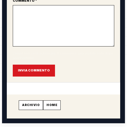
COMMENTO *
L'email non verrà pubblicata. Il commento sarà visibile solo dopo
approvazione.
INVIA COMMENTO
ARCHIVIO
HOME