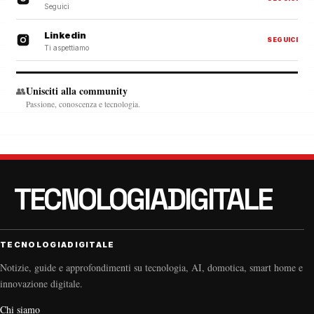
Seguici
Linkedin
SEGUICI
Ti aspettiamo
Unisciti alla community
👥
Passione, conoscenza e tecnologia.
TECNOLOGIADIGITALE
Notizie, guide e approfondimenti su tecnologia, AI, domotica, smart home e
innovazione digitale.
Chi siamo