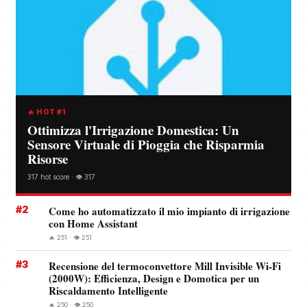
🔥 HOT #1
Ottimizza l'Irrigazione Domestica: Un
Sensore Virtuale di Pioggia che Risparmia
Risorse
317 hot score · 👁️ 317
#2
Come ho automatizzato il mio impianto di irrigazione
con Home Assistant
🔥 251 · 👁️ 251
#3
Recensione del termoconvettore Mill Invisible Wi-Fi
(2000W): Efficienza, Design e Domotica per un
Riscaldamento Intelligente
🔥 250 · 👁️ 250