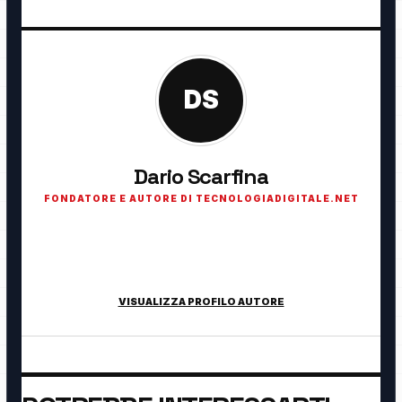
DS
Dario Scarfina
FONDATORE E AUTORE DI TECNOLOGIADIGITALE.NET
Fondatore di TecnologiaDigitale.net. Appassionato di
tecnologia, cybersecurity, intelligenza artificiale, domotica e
innovazione digitale.
VISUALIZZA PROFILO AUTORE