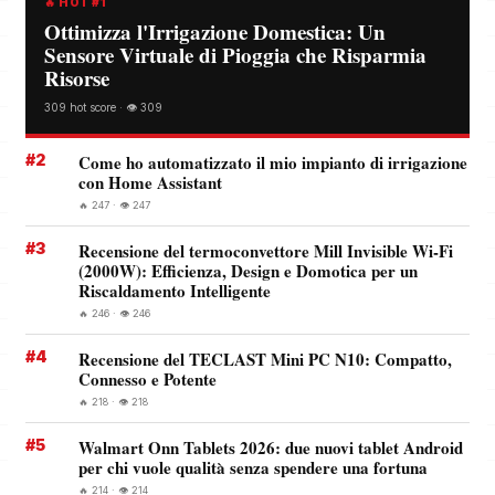
🔥 HOT #1
Ottimizza l'Irrigazione Domestica: Un
Sensore Virtuale di Pioggia che Risparmia
Risorse
309 hot score · 👁️ 309
#2
Come ho automatizzato il mio impianto di irrigazione
con Home Assistant
🔥 247 · 👁️ 247
#3
Recensione del termoconvettore Mill Invisible Wi-Fi
(2000W): Efficienza, Design e Domotica per un
Riscaldamento Intelligente
🔥 246 · 👁️ 246
#4
Recensione del TECLAST Mini PC N10: Compatto,
Connesso e Potente
🔥 218 · 👁️ 218
#5
Walmart Onn Tablets 2026: due nuovi tablet Android
per chi vuole qualità senza spendere una fortuna
🔥 214 · 👁️ 214