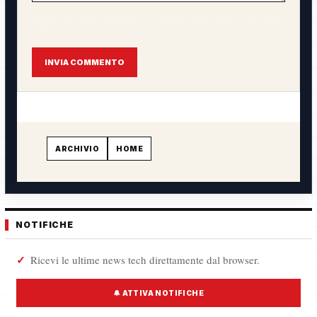
L'email non verrà pubblicata. Il commento sarà visibile solo dopo
approvazione.
INVIA COMMENTO
ARCHIVIO
HOME
NOTIFICHE
Ricevi le ultime news tech direttamente dal browser.
🔔 ATTIVA NOTIFICHE