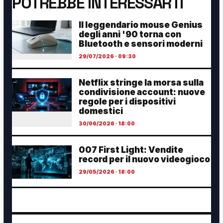
POTREBBE INTERESSARTI
Il leggendario mouse Genius
degli anni '90 torna con
Bluetooth e sensori moderni
29/07/2026 · 09:30
Netflix stringe la morsa sulla
condivisione account: nuove
regole per i dispositivi
domestici
30/06/2026 · 18:00
007 First Light: Vendite
record per il nuovo videogioco
29/05/2026 · 18:00