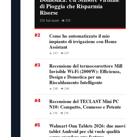
di Pioggia che Risparmia
Risorse
310 hot score · 👁️ 310
#2
Come ho automatizzato il mio
impianto di irrigazione con Home
Assistant
🔥 247 · 👁️ 247
#3
Recensione del termoconvettore Mill
Invisible Wi-Fi (2000W): Efficienza,
Design e Domotica per un
Riscaldamento Intelligente
🔥 246 · 👁️ 246
#4
Recensione del TECLAST Mini PC
N10: Compatto, Connesso e Potente
🔥 218 · 👁️ 218
#5
Walmart Onn Tablets 2026: due nuovi
tablet Android per chi vuole qualità
senza spendere una fortuna