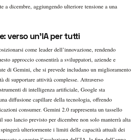
nte a dicembre, aggiungendo ulteriore tensione a una
e: verso un’IA per tutti
osizionarsi come leader dell’innovazione, rendendo
uesto approccio consentirà a sviluppatori, aziende e
nzate di Gemini, che si prevede includano un miglioramento
tà di supportare attività complesse. Attraverso
 strumenti di intelligenza artificiale, Google sta
na diffusione capillare della tecnologia, offrendo
plicazioni consumer. Gemini 2.0 rappresenta un tassello
il suo lancio previsto per dicembre non solo manterrà alta
pingerà ulteriormente i limiti delle capacità attuali dei
teressato a seguire l’evoluzione dell’IA, la fine dell’anno