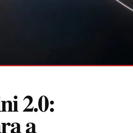
i 2.0:
ra a