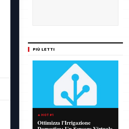
PIÙ LETTI
🔥 HOT #1
Ottimizza l'Irrigazione
Domestica: Un Sensore Virtuale