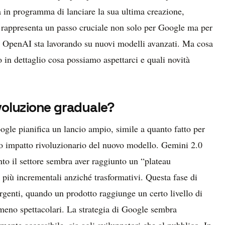
 in programma di lanciare la sua ultima creazione,
 rappresenta un passo cruciale non solo per Google ma per
he OpenAI sta lavorando su nuovi modelli avanzati. Ma cosa
in dettaglio cosa possiamo aspettarci e quali novità
voluzione graduale?
gle pianifica un lancio ampio, simile a quanto fatto per
tivo impatto rivoluzionario del nuovo modello. Gemini 2.0
nto il settore sembra aver raggiunto un “plateau
 più incrementali anziché trasformativi. Questa fase di
genti, quando un prodotto raggiunge un certo livello di
 meno spettacolari. La strategia di Google sembra
nte accessibile, sia agli sviluppatori che al pubblico. In