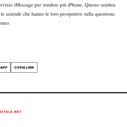
ervizio iMessage per vendere più iPhone. Questo sembra
e aziende che hanno le loro prospettive sulla questione.
uturo.
SAPP
COPIA LINK
GITALE.NET
onato di tecnologia, cybersecurity, intelligenza artificiale, domotica e