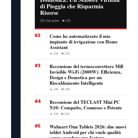
di Pioggia che Risparmia
Risorse
313 hot score · 👁️ 313
#2
Come ho automatizzato il mio
impianto di irrigazione con Home
Assistant
🔥 250 · 👁️ 250
#3
Recensione del termoconvettore Mill
Invisible Wi-Fi (2000W): Efficienza,
Design e Domotica per un
Riscaldamento Intelligente
🔥 248 · 👁️ 248
#4
Recensione del TECLAST Mini PC
N10: Compatto, Connesso e Potente
🔥 219 · 👁️ 219
#5
Walmart Onn Tablets 2026: due nuovi
tablet Android per chi vuole qualità
senza spendere una fortuna