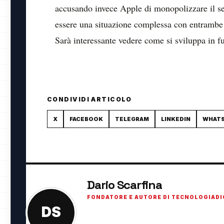
accusando invece Apple di monopolizzare il s
essere una situazione complessa con entrambe l
Sarà interessante vedere come si sviluppa in f
CONDIVIDI ARTICOLO
X
FACEBOOK
TELEGRAM
LINKEDIN
WHAT
Dario Scarfina
FONDATORE E AUTORE DI TECNOLOGIADI
DS
Fondatore di TecnologiaDigitale.net. Appassi