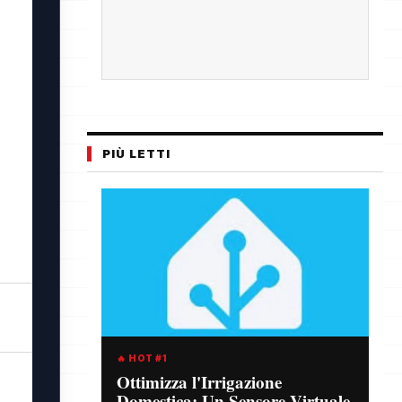
PIÙ LETTI
🔥 HOT #1
Ottimizza l'Irrigazione
Domestica: Un Sensore Virtuale