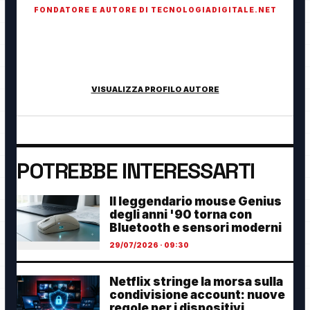
FONDATORE E AUTORE DI TECNOLOGIADIGITALE.NET
Fondatore di TecnologiaDigitale.net. Appassionato di
tecnologia, cybersecurity, intelligenza artificiale, domotica e
innovazione digitale.
VISUALIZZA PROFILO AUTORE
POTREBBE INTERESSARTI
Il leggendario mouse Genius
degli anni '90 torna con
Bluetooth e sensori moderni
29/07/2026 · 09:30
Netflix stringe la morsa sulla
condivisione account: nuove
regole per i dispositivi