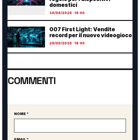
domestici
30/06/2026 · 18:00
007 First Light: Vendite
record per il nuovo videogioco
29/05/2026 · 18:00
COMMENTI
Ancora nessun commento. Sii il primo a partecipare.
NOME *
Sito web
EMAIL *