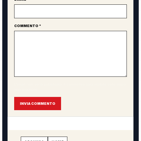
COMMENTO *
L'email non verrà pubblicata. Il commento sarà visibile solo dopo
approvazione.
INVIA COMMENTO