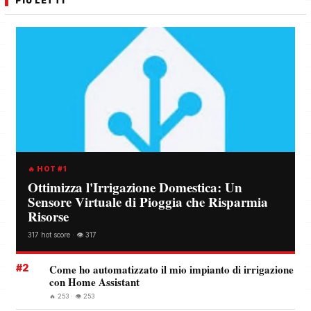
PIÙ LETTI
🔥 HOT #1
Ottimizza l'Irrigazione Domestica: Un
Sensore Virtuale di Pioggia che Risparmia
Risorse
317 hot score · 👁️ 317
#2
Come ho automatizzato il mio impianto di irrigazione
con Home Assistant
🔥 253 · 👁️ 253