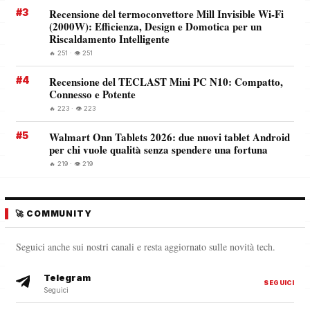
#3
Recensione del termoconvettore Mill Invisible Wi-Fi
(2000W): Efficienza, Design e Domotica per un
Riscaldamento Intelligente
🔥 251 · 👁️ 251
#4
Recensione del TECLAST Mini PC N10: Compatto,
Connesso e Potente
🔥 223 · 👁️ 223
#5
Walmart Onn Tablets 2026: due nuovi tablet Android
per chi vuole qualità senza spendere una fortuna
🔥 219 · 👁️ 219
🚀 COMMUNITY
Seguici anche sui nostri canali e resta aggiornato sulle novità tech.
Telegram
SEGUICI
Seguici