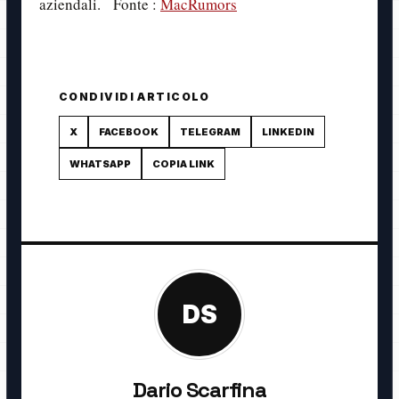
aziendali. Fonte :
MacRumors
CONDIVIDI ARTICOLO
X
FACEBOOK
TELEGRAM
LINKEDIN
WHATSAPP
COPIA LINK
DS
Dario Scarfina