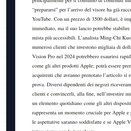
principalmente per il consumo di contenuti mul
“prepararsi” per l’arrivo del visore ha già racc
YouTube. Con un prezzo di 3500 dollari, è im
immediato, ma il suo lancio potrebbe stabilire s
mista più accessibili. L’analista Ming-Chi Kuo 
numerosi clienti che investono migliaia di doll
Vision Pro nel 2024 potrebbero esaurirsi rapid
come gli altri prodotti Apple; potrà essere pre
acquirenti che avranno prenotato l’articolo si
prova. Diversi dipendenti dei negozi ricevera
clienti e convincerli, alla fine, nell’investire 
un elemento quotidiano come gli altri disposit
rappresenta un momento cruciale per Apple e per
le aspettative saranno soddisfatte e se Apple V