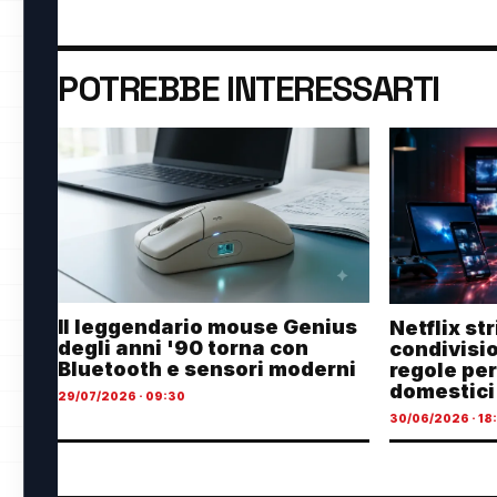
POTREBBE INTERESSARTI
Il leggendario mouse Genius
Netflix st
degli anni '90 torna con
condivisi
Bluetooth e sensori moderni
regole per
domestici
29/07/2026 · 09:30
30/06/2026 · 18