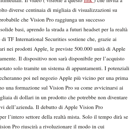
timediali. Il video ( visibile a questo
link
) che invita a
olto diverse centinaia di migliaia di visualizzazioni su
probabile che Vision Pro raggiunga un successo
olide basi, aprendo la strada a futuri headset per la realtà
di TF International Securities sostiene che, grazie ai
ari nei prodotti Apple, le previste 500.000 unità di Apple
amente. Il dispositivo non sarà disponibile per l’acquisto
notato solo tramite un sistema di appuntamenti. I potenziali
 recheranno poi nel negozio Apple più vicino per una prima
nno una formazione sul Vision Pro su come avvicinarsi ai
migliaia di dollari in un prodotto che potrebbe non diventare
ivi dell’azienda. Il debutto di Apple Vision Pro
 l’intero settore della realtà mista. Solo il tempo dirà se
ision Pro riuscirà a rivoluzionare il modo in cui