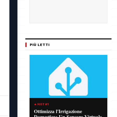
PIÙ LETTI
🔥 HOT #1
Ottimizza l'Irrigazione
Domestica: Un Sensore Virtuale