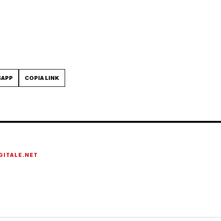
SAPP
COPIA LINK
GITALE.NET
onato di tecnologia, cybersecurity, intelligenza artificiale, domotica e