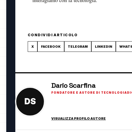
interagiamo con la tecnologia.
CONDIVIDI ARTICOLO
X
FACEBOOK
TELEGRAM
LINKEDIN
WHAT
Dario Scarfina
FONDATORE E AUTORE DI TECNOLOGIADI
DS
Fondatore di TecnologiaDigitale.net. Appassi
innovazione digitale.
VISUALIZZA PROFILO AUTORE