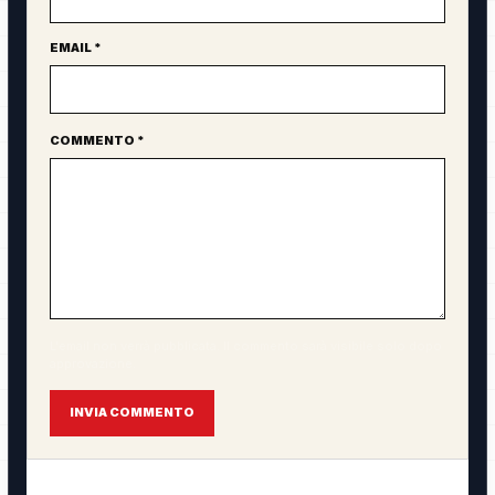
EMAIL *
COMMENTO *
L'email non verrà pubblicata. Il commento sarà visibile solo dopo
approvazione.
INVIA COMMENTO