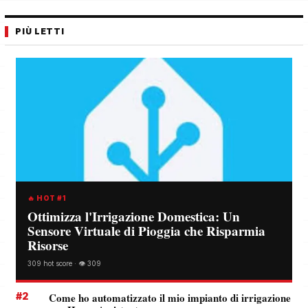
PIÙ LETTI
🔥 HOT #1
Ottimizza l'Irrigazione Domestica: Un
Sensore Virtuale di Pioggia che Risparmia
Risorse
309 hot score · 👁️ 309
#2
Come ho automatizzato il mio impianto di irrigazione