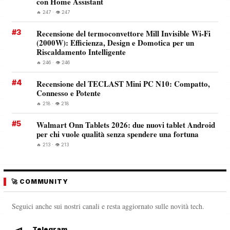
con Home Assistant
🔥 247 · 👁️ 247
#3
Recensione del termoconvettore Mill Invisible Wi-Fi
(2000W): Efficienza, Design e Domotica per un
Riscaldamento Intelligente
🔥 246 · 👁️ 246
#4
Recensione del TECLAST Mini PC N10: Compatto,
Connesso e Potente
🔥 218 · 👁️ 218
#5
Walmart Onn Tablets 2026: due nuovi tablet Android
per chi vuole qualità senza spendere una fortuna
🔥 213 · 👁️ 213
🚀 COMMUNITY
Seguici anche sui nostri canali e resta aggiornato sulle novità tech.
Telegram