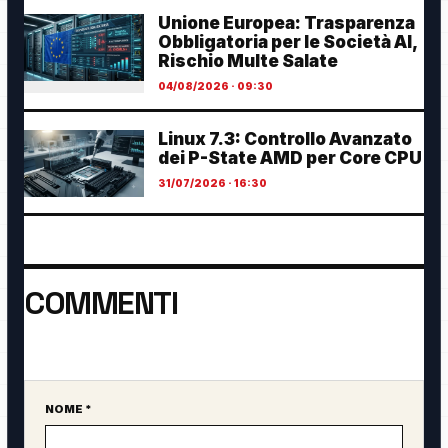
Unione Europea: Trasparenza
Obbligatoria per le Società AI,
Rischio Multe Salate
04/08/2026 · 09:30
Linux 7.3: Controllo Avanzato
dei P-State AMD per Core CPU
31/07/2026 · 16:30
COMMENTI
Ancora nessun commento. Sii il primo a partecipare.
NOME *
Sito web