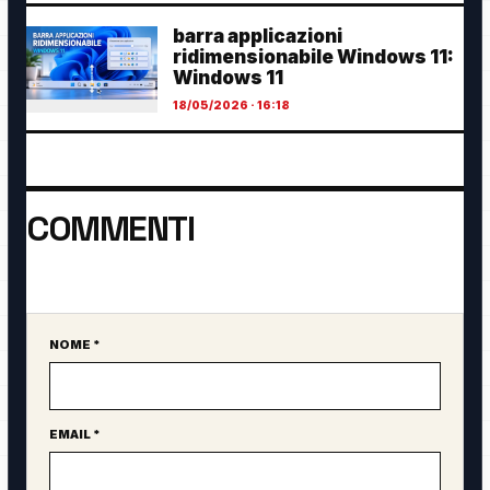
barra applicazioni
ridimensionabile Windows 11:
Windows 11
18/05/2026 · 16:18
COMMENTI
Ancora nessun commento. Sii il primo a partecipare.
NOME *
Sito web
EMAIL *