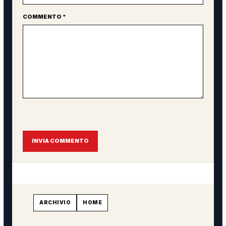
COMMENTO *
L'email non verrà pubblicata. Il commento sarà visibile solo dopo
approvazione.
INVIA COMMENTO
ARCHIVIO
HOME