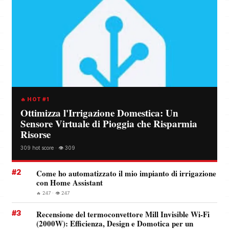
🔥 HOT #1
Ottimizza l'Irrigazione Domestica: Un
Sensore Virtuale di Pioggia che Risparmia
Risorse
309 hot score · 👁️ 309
#2
Come ho automatizzato il mio impianto di irrigazione
con Home Assistant
🔥 247 · 👁️ 247
#3
Recensione del termoconvettore Mill Invisible Wi-Fi
(2000W): Efficienza, Design e Domotica per un