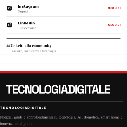
Instagram
SEGUICI
Seguici
Linkedin
SEGUICI
Ti aspettiamo
Unisciti alla community
👥
Passione, conoscenza e tecnologia.
TECNOLOGIADIGITALE
Notizie, guide e approfondimenti su tecnologia, AI, domotica, smart home e
innovazione digitale.