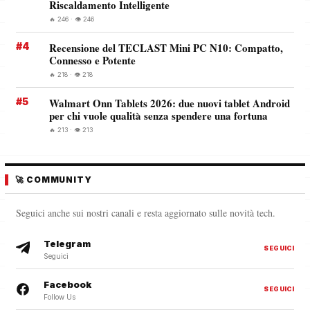
Riscaldamento Intelligente
🔥 246 · 👁️ 246
#4
Recensione del TECLAST Mini PC N10: Compatto,
Connesso e Potente
🔥 218 · 👁️ 218
#5
Walmart Onn Tablets 2026: due nuovi tablet Android
per chi vuole qualità senza spendere una fortuna
🔥 213 · 👁️ 213
🚀 COMMUNITY
Seguici anche sui nostri canali e resta aggiornato sulle novità tech.
Telegram
SEGUICI
Seguici
Facebook
SEGUICI
Follow Us