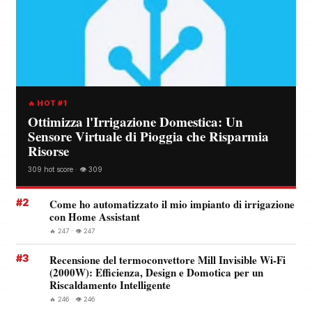
🔥 HOT #1
Ottimizza l'Irrigazione Domestica: Un
Sensore Virtuale di Pioggia che Risparmia
Risorse
309 hot score · 👁️ 309
#2
Come ho automatizzato il mio impianto di irrigazione
con Home Assistant
🔥 247 · 👁️ 247
#3
Recensione del termoconvettore Mill Invisible Wi-Fi
(2000W): Efficienza, Design e Domotica per un
Riscaldamento Intelligente
🔥 246 · 👁️ 246