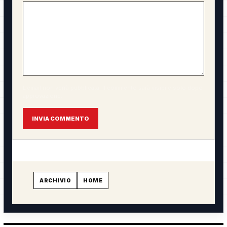
L'email non verrà pubblicata. Il commento sarà visibile solo dopo
approvazione.
INVIA COMMENTO
ARCHIVIO
HOME