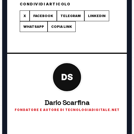
CONDIVIDI ARTICOLO
X
FACEBOOK
TELEGRAM
LINKEDIN
WHATSAPP
COPIA LINK
DS
Dario Scarfina
FONDATORE E AUTORE DI TECNOLOGIADIGITALE.NET
Fondatore di TecnologiaDigitale.net. Appassionato di
tecnologia, cybersecurity, intelligenza artificiale, domotica e