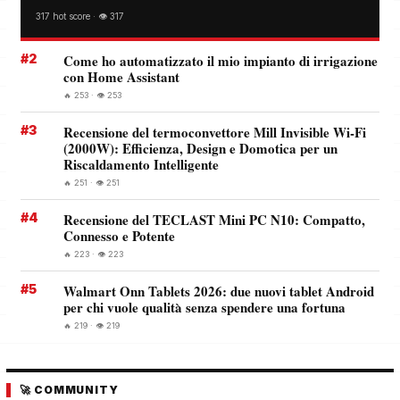
317 hot score · 👁️ 317
#2
Come ho automatizzato il mio impianto di irrigazione
con Home Assistant
🔥 253 · 👁️ 253
#3
Recensione del termoconvettore Mill Invisible Wi-Fi
(2000W): Efficienza, Design e Domotica per un
Riscaldamento Intelligente
🔥 251 · 👁️ 251
#4
Recensione del TECLAST Mini PC N10: Compatto,
Connesso e Potente
🔥 223 · 👁️ 223
#5
Walmart Onn Tablets 2026: due nuovi tablet Android
per chi vuole qualità senza spendere una fortuna
🔥 219 · 👁️ 219
🚀 COMMUNITY