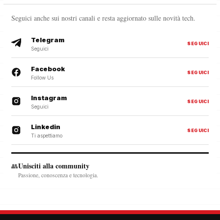
Seguici anche sui nostri canali e resta aggiornato sulle novità tech.
Telegram
SEGUICI
Seguici
Facebook
SEGUICI
Follow Us
Instagram
SEGUICI
Seguici
Linkedin
SEGUICI
Ti aspettiamo
Unisciti alla community
👥
Passione, conoscenza e tecnologia.