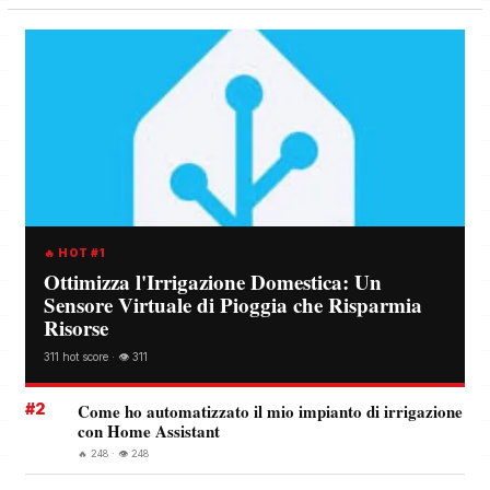
🔥 HOT #1
Ottimizza l'Irrigazione Domestica: Un
Sensore Virtuale di Pioggia che Risparmia
Risorse
311 hot score · 👁️ 311
#2
Come ho automatizzato il mio impianto di irrigazione
con Home Assistant
🔥 248 · 👁️ 248