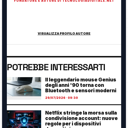
FONDATORE E AUTORE DI TECNOLOGIADIGITALE.NET
Fondatore di TecnologiaDigitale.net. Appassionato di
tecnologia, cybersecurity, intelligenza artificiale, domotica e
innovazione digitale.
VISUALIZZA PROFILO AUTORE
POTREBBE INTERESSARTI
Il leggendario mouse Genius
degli anni '90 torna con
Bluetooth e sensori moderni
29/07/2026 · 09:30
Netflix stringe la morsa sulla
condivisione account: nuove
regole per i dispositivi