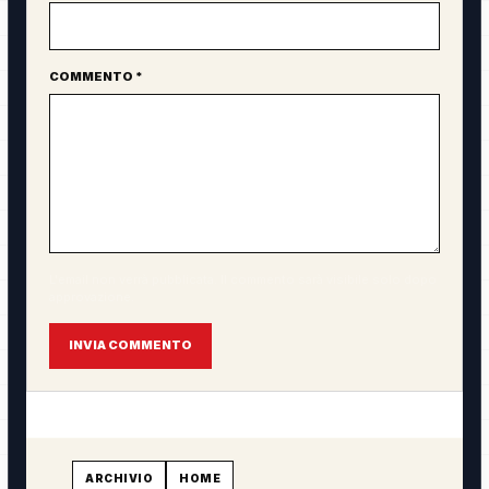
COMMENTO *
L'email non verrà pubblicata. Il commento sarà visibile solo dopo
approvazione.
INVIA COMMENTO
ARCHIVIO
HOME