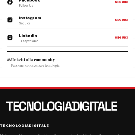
SEGUICI
Follow Us
Instagram
SEGUICI
Seguici
Linkedin
SEGUICI
Ti aspettiamo
Unisciti alla community
👥
Passione, conoscenza e tecnologia.
TECNOLOGIADIGITALE