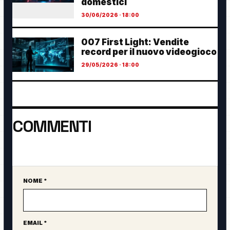
domestici
30/06/2026 · 18:00
007 First Light: Vendite
record per il nuovo videogioco
29/05/2026 · 18:00
COMMENTI
Ancora nessun commento. Sii il primo a partecipare.
NOME *
Sito web
EMAIL *