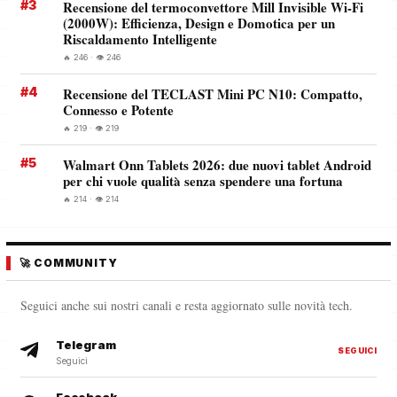
#3
Recensione del termoconvettore Mill Invisible Wi-Fi
(2000W): Efficienza, Design e Domotica per un
Riscaldamento Intelligente
🔥 246 · 👁️ 246
#4
Recensione del TECLAST Mini PC N10: Compatto,
Connesso e Potente
🔥 219 · 👁️ 219
#5
Walmart Onn Tablets 2026: due nuovi tablet Android
per chi vuole qualità senza spendere una fortuna
🔥 214 · 👁️ 214
🚀 COMMUNITY
Seguici anche sui nostri canali e resta aggiornato sulle novità tech.
Telegram
SEGUICI
Seguici
Facebook