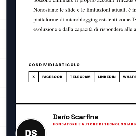
Nonostante le sfide e le limitazioni attuali, 
piattaforme di microblogging esistenti come Tw
evoluzione e dalla capacità di rispondere alle a
CONDIVIDI ARTICOLO
X
FACEBOOK
TELEGRAM
LINKEDIN
WHAT
Dario Scarfina
FONDATORE E AUTORE DI TECNOLOGIADI
DS
Fondatore di TecnologiaDigitale.net. Appassi