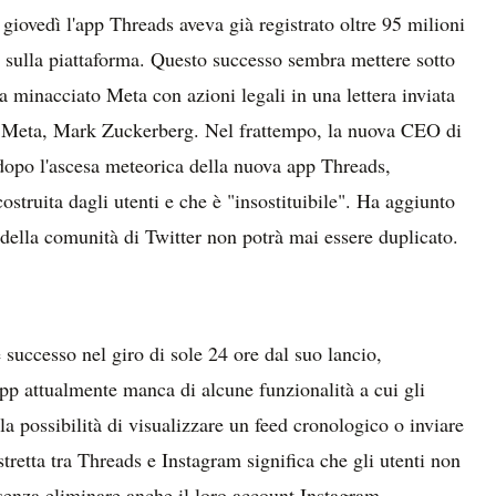
giovedì l'app Threads aveva già registrato oltre 95 milioni
e" sulla piattaforma. Questo successo sembra mettere sotto
ha minacciato Meta con azioni legali in una lettera inviata
di Meta, Mark Zuckerberg. Nel frattempo, la nuova CEO di
 dopo l'ascesa meteorica della nuova app Threads,
ostruita dagli utenti e che è "insostituibile". Ha aggiunto
 della comunità di Twitter non potrà mai essere duplicato.
successo nel giro di sole 24 ore dal suo lancio,
app attualmente manca di alcune funzionalità a cui gli
la possibilità di visualizzare un feed cronologico o inviare
stretta tra Threads e Instagram significa che gli utenti non
senza eliminare anche il loro account Instagram.