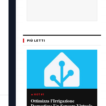
PIÙ LETTI
🔥 HOT #1
Ottimizza l'Irrigazione
Domestica: Un Sensore Virtuale