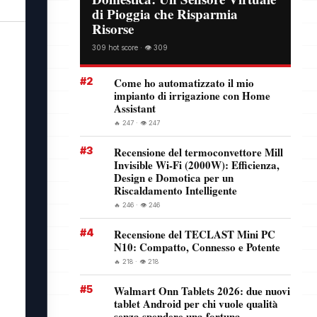
di Pioggia che Risparmia
Risorse
309 hot score · 👁️ 309
#2
Come ho automatizzato il mio
impianto di irrigazione con Home
Assistant
🔥 247 · 👁️ 247
#3
Recensione del termoconvettore Mill
Invisible Wi-Fi (2000W): Efficienza,
Design e Domotica per un
Riscaldamento Intelligente
🔥 246 · 👁️ 246
#4
Recensione del TECLAST Mini PC
N10: Compatto, Connesso e Potente
🔥 218 · 👁️ 218
#5
Walmart Onn Tablets 2026: due nuovi
tablet Android per chi vuole qualità
senza spendere una fortuna