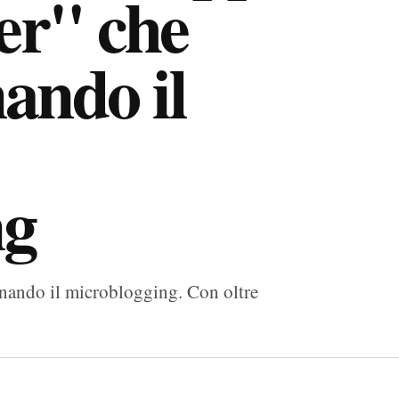
er" che
nando il
ng
onando il microblogging. Con oltre