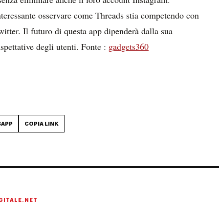
è interessante osservare come Threads stia competendo con
itter. Il futuro di questa app dipenderà dalla sua
spettative degli utenti. Fonte :
gadgets360
SAPP
COPIA LINK
GITALE.NET
onato di tecnologia, cybersecurity, intelligenza artificiale, domotica e