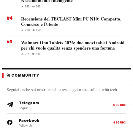
Riscaldamento Intelligente
🔥 249 · 👁️ 249
#4
Recensione del TECLAST Mini PC N10: Compatto,
Connesso e Potente
🔥 220 · 👁️ 220
#5
Walmart Onn Tablets 2026: due nuovi tablet Android
per chi vuole qualità senza spendere una fortuna
🔥 216 · 👁️ 216
🚀 COMMUNITY
Seguici anche sui nostri canali e resta aggiornato sulle novità tech.
Telegram
SEGUICI
Seguici
Facebook
SEGUICI
Follow Us