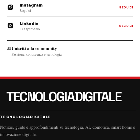
Instagram
SEGUICI
Seguici
Linkedin
SEGUICI
Ti aspettiamo
Unisciti alla community
👥
Passione, conoscenza e tecnologia.
TECNOLOGIADIGITALE
Notizie, guide e approfondimenti su tecnologia, AI, domotica, smart home e
innovazione digitale.