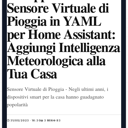
Sensore Virtuale di
Pioggia in YAML
per Home Assistant:
Aggiungi Intelligenza
Meteorologica alla
Tua Casa
Sensore Virtuale di Pioggia - Negli ultimi anni, i
dispositivi smart per la casa hanno guadagnato
popolarità
🕒 31/05/2023 · 16:30
📖 3 MIN
👁️ 83