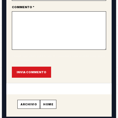
COMMENTO *
L'email non verrà pubblicata. Il commento sarà visibile solo dopo
approvazione.
INVIA COMMENTO
ARCHIVIO
HOME