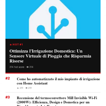
🔥 HOT #1
Ottimizza l'Irrigazione Domestica: Un
Sensore Virtuale di Pioggia che Risparmia
Risorse
314 hot score · 👁️ 314
#2
Come ho automatizzato il mio impianto di irrigazione
con Home Assistant
🔥 251 · 👁️ 251
#3
Recensione del termoconvettore Mill Invisible Wi-Fi
(2000W): Efficienza, Design e Domotica per un