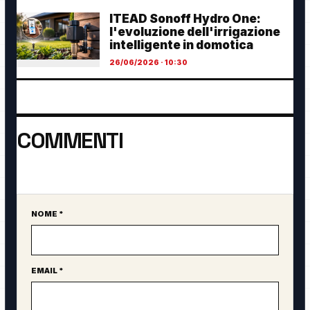
ITEAD Sonoff Hydro One:
l'evoluzione dell'irrigazione
intelligente in domotica
26/06/2026 · 10:30
COMMENTI
Ancora nessun commento. Sii il primo a partecipare.
NOME *
Sito web
EMAIL *