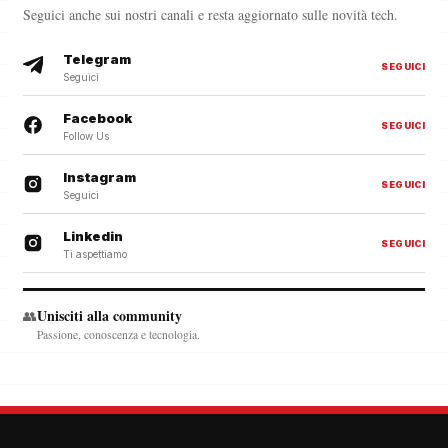
Seguici anche sui nostri canali e resta aggiornato sulle novità tech.
Telegram
SEGUICI
Seguici
Facebook
SEGUICI
Follow Us
Instagram
SEGUICI
Seguici
Linkedin
SEGUICI
Ti aspettiamo
Unisciti alla community
👥
Passione, conoscenza e tecnologia.