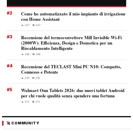
#2
Come ho automatizzato il mio impianto di irrigazione
con Home Assistant
🔥 247 · 👁️ 247
#3
Recensione del termoconvettore Mill Invisible Wi-Fi
(2000W): Efficienza, Design e Domotica per un
Riscaldamento Intelligente
🔥 246 · 👁️ 246
#4
Recensione del TECLAST Mini PC N10: Compatto,
Connesso e Potente
🔥 218 · 👁️ 218
#5
Walmart Onn Tablets 2026: due nuovi tablet Android
per chi vuole qualità senza spendere una fortuna
🔥 213 · 👁️ 213
🚀 COMMUNITY