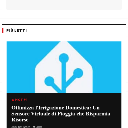
PIÙ LETTI
🔥 HOT #1
Ottimizza l'Irrigazione Domestica: Un
Sensore Virtuale di Pioggia che Risparmia
Risorse
309 hot score · 👁️ 309