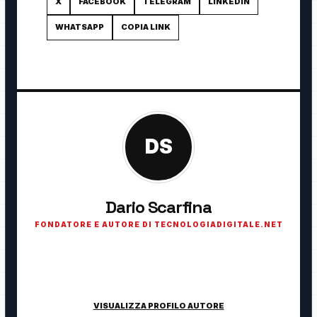
X
FACEBOOK
TELEGRAM
LINKEDIN
WHATSAPP
COPIA LINK
DS
Dario Scarfina
FONDATORE E AUTORE DI TECNOLOGIADIGITALE.NET
Fondatore di TecnologiaDigitale.net. Appassionato di
tecnologia, cybersecurity, intelligenza artificiale, domotica e
innovazione digitale.
VISUALIZZA PROFILO AUTORE