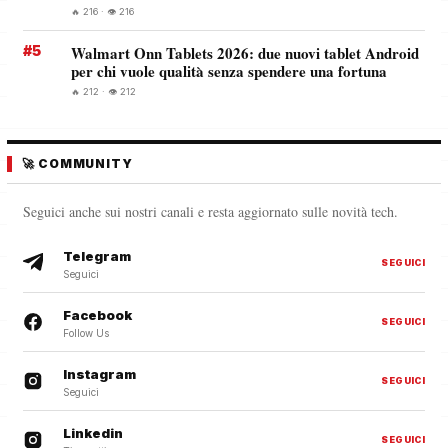
🔥 216 · 👁️ 216
#5
Walmart Onn Tablets 2026: due nuovi tablet Android
per chi vuole qualità senza spendere una fortuna
🔥 212 · 👁️ 212
🚀 COMMUNITY
Seguici anche sui nostri canali e resta aggiornato sulle novità tech.
Telegram
SEGUICI
Seguici
Facebook
SEGUICI
Follow Us
Instagram
SEGUICI
Seguici
Linkedin
SEGUICI