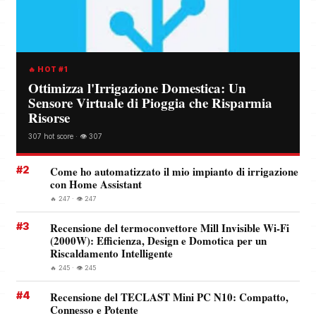
🔥 HOT #1
Ottimizza l'Irrigazione Domestica: Un
Sensore Virtuale di Pioggia che Risparmia
Risorse
307 hot score · 👁️ 307
#2
Come ho automatizzato il mio impianto di irrigazione
con Home Assistant
🔥 247 · 👁️ 247
#3
Recensione del termoconvettore Mill Invisible Wi-Fi
(2000W): Efficienza, Design e Domotica per un
Riscaldamento Intelligente
🔥 245 · 👁️ 245
#4
Recensione del TECLAST Mini PC N10: Compatto,
Connesso e Potente