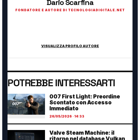
Dario Scarfina
FONDATORE E AUTORE DI TECNOLOGIADIGITALE.NET
Fondatore di TecnologiaDigitale.net. Appassionato di
tecnologia, cybersecurity, intelligenza artificiale, domotica e
innovazione digitale.
VISUALIZZA PROFILO AUTORE
POTREBBE INTERESSARTI
007 First Light: Preordine
Scontato con Accesso
Immediato
26/05/2026 · 14:33
Valve Steam Machine: il
ritorno nel database Vulkan