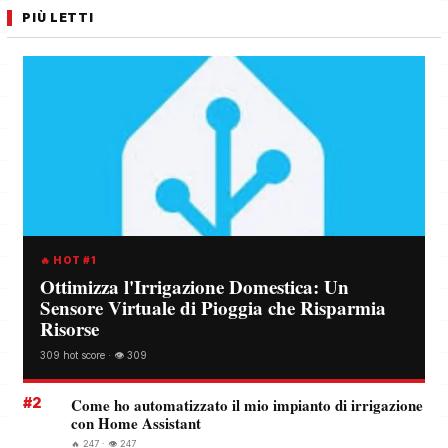
PIÙ LETTI
🔥 HOT #1
Ottimizza l'Irrigazione Domestica: Un
Sensore Virtuale di Pioggia che Risparmia
Risorse
309 hot score · 👁️ 309
#2
Come ho automatizzato il mio impianto di irrigazione
con Home Assistant
🔥 247 · 👁️ 247