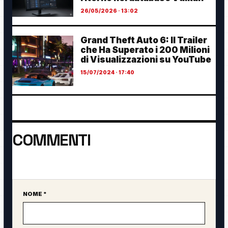
26/05/2026 · 13:02
Grand Theft Auto 6: Il Trailer
che Ha Superato i 200 Milioni
di Visualizzazioni su YouTube
15/07/2024 · 17:40
COMMENTI
Ancora nessun commento. Sii il primo a partecipare.
NOME *
Sito web