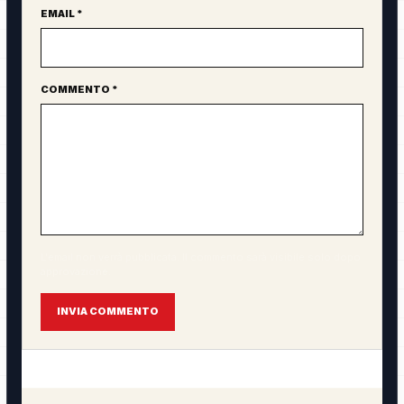
EMAIL *
COMMENTO *
L'email non verrà pubblicata. Il commento sarà visibile solo dopo
approvazione.
INVIA COMMENTO