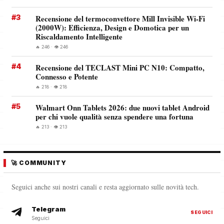
#3
Recensione del termoconvettore Mill Invisible Wi-Fi
(2000W): Efficienza, Design e Domotica per un
Riscaldamento Intelligente
🔥 246 · 👁️ 246
#4
Recensione del TECLAST Mini PC N10: Compatto,
Connesso e Potente
🔥 218 · 👁️ 218
#5
Walmart Onn Tablets 2026: due nuovi tablet Android
per chi vuole qualità senza spendere una fortuna
🔥 213 · 👁️ 213
🚀 COMMUNITY
Seguici anche sui nostri canali e resta aggiornato sulle novità tech.
Telegram
SEGUICI
Seguici