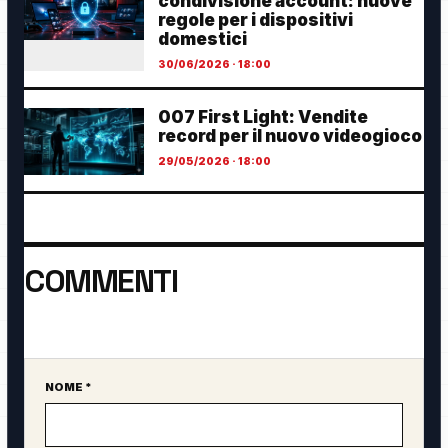
condivisione account: nuove
regole per i dispositivi
domestici
30/06/2026 · 18:00
007 First Light: Vendite
record per il nuovo videogioco
29/05/2026 · 18:00
COMMENTI
Ancora nessun commento. Sii il primo a partecipare.
NOME *
Sito web