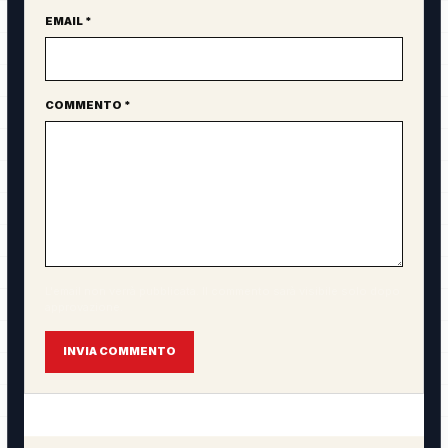
EMAIL *
COMMENTO *
L'email non verrà pubblicata. Il commento sarà visibile solo dopo
approvazione.
INVIA COMMENTO