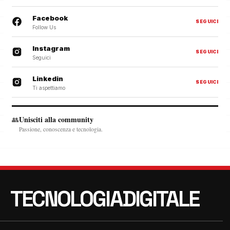
Facebook
SEGUICI
Follow Us
Instagram
SEGUICI
Seguici
Linkedin
SEGUICI
Ti aspettiamo
Unisciti alla community
👥
Passione, conoscenza e tecnologia.