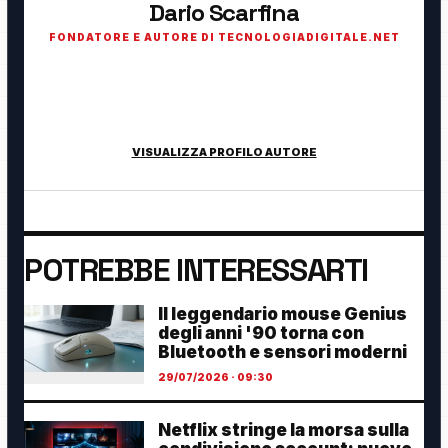
Dario Scarfina
FONDATORE E AUTORE DI TECNOLOGIADIGITALE.NET
Fondatore di TecnologiaDigitale.net. Appassionato di
tecnologia, cybersecurity, intelligenza artificiale, domotica e
innovazione digitale.
VISUALIZZA PROFILO AUTORE
POTREBBE INTERESSARTI
Il leggendario mouse Genius
degli anni '90 torna con
Bluetooth e sensori moderni
29/07/2026 · 09:30
Netflix stringe la morsa sulla