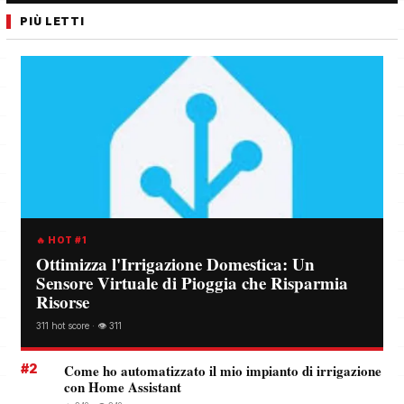
PIÙ LETTI
🔥 HOT #1
Ottimizza l'Irrigazione Domestica: Un
Sensore Virtuale di Pioggia che Risparmia
Risorse
311 hot score · 👁️ 311
#2
Come ho automatizzato il mio impianto di irrigazione
con Home Assistant