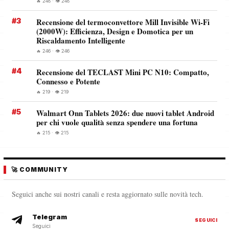
🔥 248 · 👁️ 248
#3
Recensione del termoconvettore Mill Invisible Wi-Fi
(2000W): Efficienza, Design e Domotica per un
Riscaldamento Intelligente
🔥 246 · 👁️ 246
#4
Recensione del TECLAST Mini PC N10: Compatto,
Connesso e Potente
🔥 219 · 👁️ 219
#5
Walmart Onn Tablets 2026: due nuovi tablet Android
per chi vuole qualità senza spendere una fortuna
🔥 215 · 👁️ 215
🚀 COMMUNITY
Seguici anche sui nostri canali e resta aggiornato sulle novità tech.
Telegram
SEGUICI
Seguici