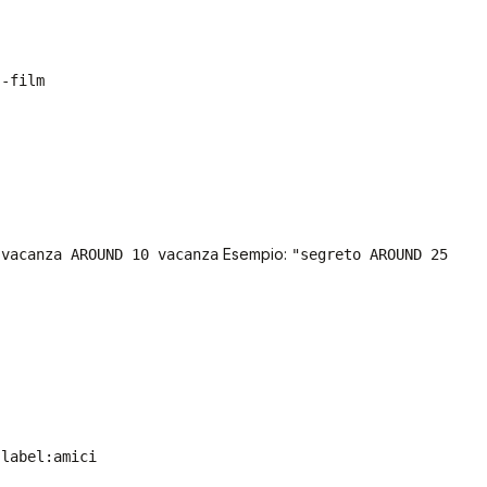
 -film
:
Esempio:
vacanza AROUND 10 vacanza
"segreto AROUND 25
:
label:amici