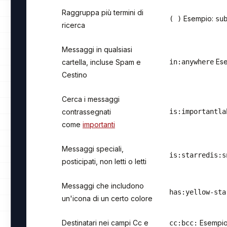
Raggruppa più termini di
Esempio:
( )
su
ricerca
Messaggi in qualsiasi
Ese
cartella, incluse Spam e
in:anywhere
Cestino
Cerca i messaggi
contrassegnati
is:important
la
come
importanti
Messaggi speciali,
is:starred
is:s
posticipati, non letti o letti
Messaggi che includono
has:yellow-sta
un'icona di un certo colore
Destinatari nei campi Cc e
Esempi
cc:
bcc: