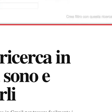
ricerca in
 sono e
rli
rca in Gmail per trovare facilmente i