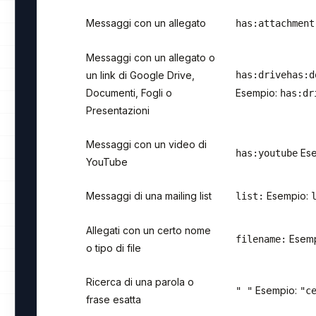
Messaggi con un allegato
has:attachment
Messaggi con un allegato o
un link di Google Drive,
has:drive
has:d
Documenti, Fogli o
Esempio:
has:dr
Presentazioni
Messaggi con un video di
Ese
has:youtube
YouTube
Messaggi di una mailing list
Esempio:
list:
Allegati con un certo nome
Esemp
filename:
o tipo di file
Ricerca di una parola o
Esempio:
" "
"c
frase esatta