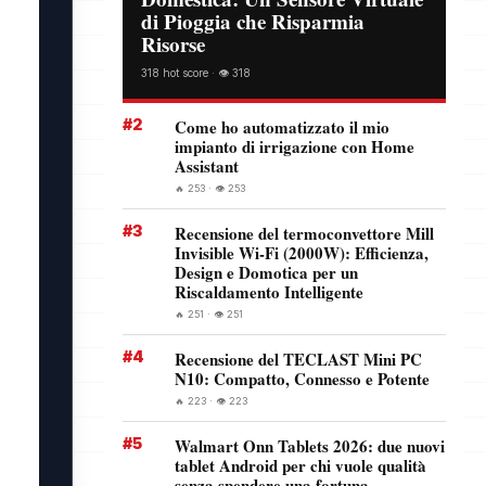
di Pioggia che Risparmia
Risorse
318 hot score · 👁️ 318
#2
Come ho automatizzato il mio
impianto di irrigazione con Home
Assistant
🔥 253 · 👁️ 253
#3
Recensione del termoconvettore Mill
Invisible Wi-Fi (2000W): Efficienza,
Design e Domotica per un
Riscaldamento Intelligente
🔥 251 · 👁️ 251
#4
Recensione del TECLAST Mini PC
N10: Compatto, Connesso e Potente
🔥 223 · 👁️ 223
#5
Walmart Onn Tablets 2026: due nuovi
tablet Android per chi vuole qualità
senza spendere una fortuna