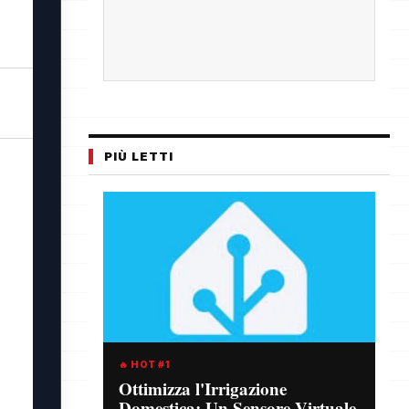
PIÙ LETTI
🔥 HOT #1
Ottimizza l'Irrigazione
Domestica: Un Sensore Virtuale