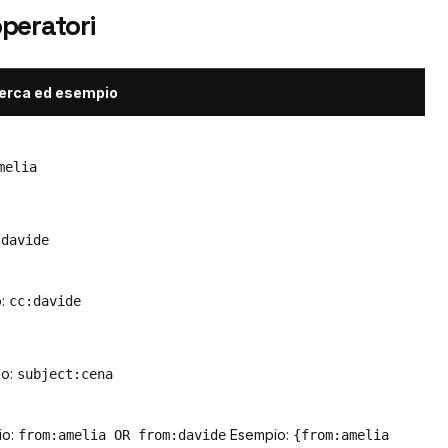
operatori
cerca ed esempio
melia
:davide
o:
cc:davide
io:
subject:cena
io:
Esempio:
from:amelia OR from:davide
{from:amelia