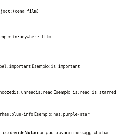
bject:(cena film)
mpio:
in:anywhere film
Esempio:
bel:important
is:important
Esempio:
noozed
is:unread
is:read
is:read is:starred
Esempio:
r
has:blue-info
has:purple-star
o:
Nota:
non puoi trovare i messaggi che hai
cc:davide