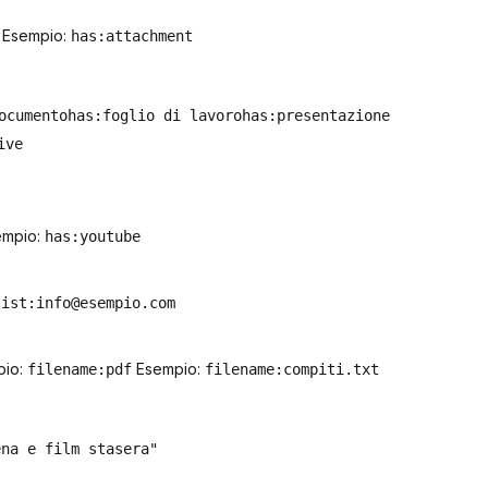
Esempio:
has:attachment
ocumento
has:foglio di lavoro
has:presentazione
ive
mpio:
has:youtube
list:info@esempio.com
io:
Esempio:
filename:pdf
filename:compiti.txt
ena e film stasera"