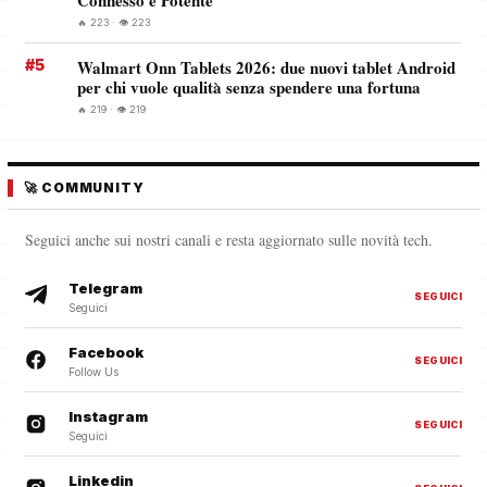
Connesso e Potente
🔥 223 · 👁️ 223
#5
Walmart Onn Tablets 2026: due nuovi tablet Android
per chi vuole qualità senza spendere una fortuna
🔥 219 · 👁️ 219
🚀 COMMUNITY
Seguici anche sui nostri canali e resta aggiornato sulle novità tech.
Telegram
SEGUICI
Seguici
Facebook
SEGUICI
Follow Us
Instagram
SEGUICI
Seguici
Linkedin