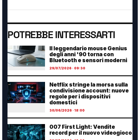
POTREBBE INTERESSARTI
Il leggendario mouse Genius
degli anni '90 torna con
Bluetooth e sensori moderni
29/07/2026 · 09:30
Netflix stringe la morsa sulla
condivisione account: nuove
regole per i dispositivi
domestici
30/06/2026 · 18:00
007 First Light: Vendite
record per il nuovo videogioco