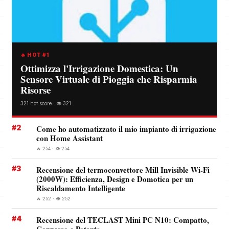
🔥 HOT #1
Ottimizza l'Irrigazione Domestica: Un
Sensore Virtuale di Pioggia che Risparmia
Risorse
321 hot score · 👁️ 321
#2
Come ho automatizzato il mio impianto di irrigazione
con Home Assistant
🔥 254 · 👁️ 254
#3
Recensione del termoconvettore Mill Invisible Wi-Fi
(2000W): Efficienza, Design e Domotica per un
Riscaldamento Intelligente
🔥 252 · 👁️ 252
#4
Recensione del TECLAST Mini PC N10: Compatto,