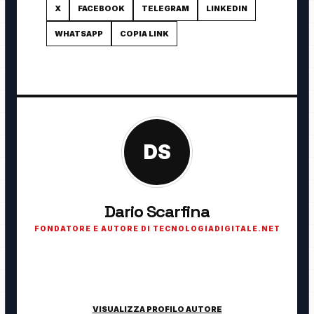
X
FACEBOOK
TELEGRAM
LINKEDIN
WHATSAPP
COPIA LINK
DS
Dario Scarfina
FONDATORE E AUTORE DI TECNOLOGIADIGITALE.NET
Fondatore di TecnologiaDigitale.net. Appassionato di
tecnologia, cybersecurity, intelligenza artificiale, domotica e
innovazione digitale.
VISUALIZZA PROFILO AUTORE