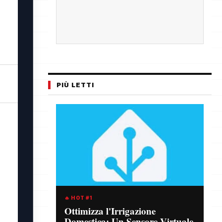
PIÙ LETTI
🔥 HOT #1
Ottimizza l'Irrigazione
Domestica: Un Sensore Virtuale