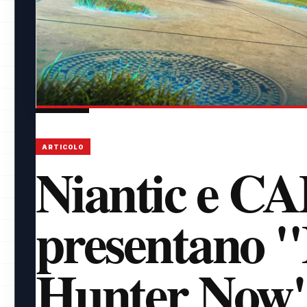
ARTICOLO
Niantic e 
presentano 
Hunter Now