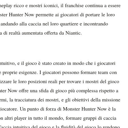
eplay ricco e mostri iconici, il franchise continua a essere
ter Hunter Now permette ai giocatori di portare le loro
andando alla caccia nel loro quartiere e incontrando
a di realtà aumentata offerta da Niantic.
itivo, e il gioco è stato creato in modo che i giocatori
le proprie esigenze. I giocatori possono formare team con
izzare le loro posizioni reali per trovare i mostri del gioco
 Now offre una sfida di gioco più complessa rispetto a
, la tracciatura dei mostri, e gli obiettivi della missione
 giocatore. Un punto di forza di Monster Hunter Now è la
con altri player in tutto il mondo, formare gruppi di caccia
accia intuitiva del gioco e la fluidità del gioco lo rendono