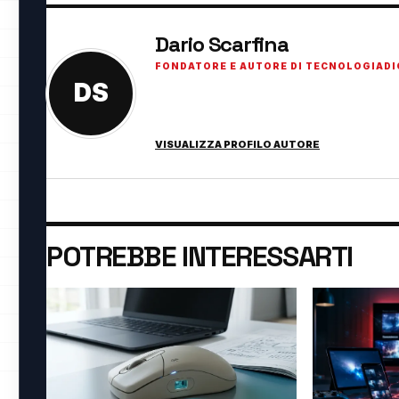
Dario Scarfina
FONDATORE E AUTORE DI TECNOLOGIADI
DS
Fondatore di TecnologiaDigitale.net. Appassi
innovazione digitale.
VISUALIZZA PROFILO AUTORE
POTREBBE INTERESSARTI