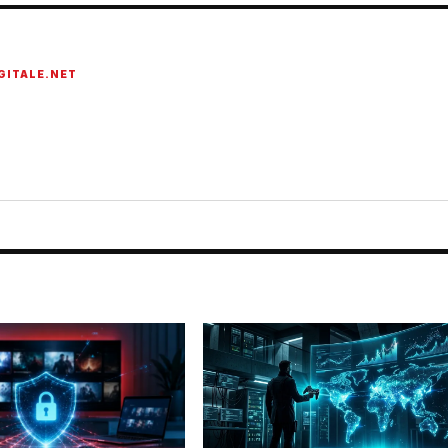
GITALE.NET
onato di tecnologia, cybersecurity, intelligenza artificiale, domotica e