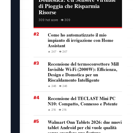
di Pioggia che Risparmia
Risorse
309 hot score · 👁️ 309
#2
Come ho automatizzato il mio
impianto di irrigazione con Home
Assistant
🔥 247 · 👁️ 247
#3
Recensione del termoconvettore Mill
Invisible Wi-Fi (2000W): Efficienza,
Design e Domotica per un
Riscaldamento Intelligente
🔥 246 · 👁️ 246
#4
Recensione del TECLAST Mini PC
N10: Compatto, Connesso e Potente
🔥 218 · 👁️ 218
#5
Walmart Onn Tablets 2026: due nuovi
tablet Android per chi vuole qualità
senza spendere una fortuna