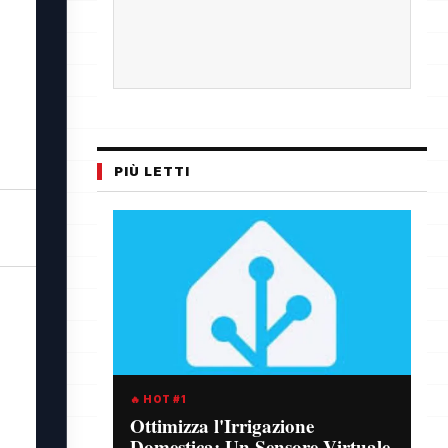
PIÙ LETTI
🔥 HOT #1
Ottimizza l'Irrigazione
Domestica: Un Sensore Virtuale