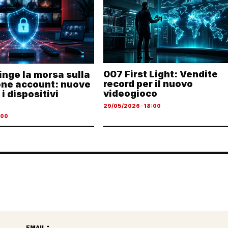
007 First Light: Vendite
ringe la morsa sulla
record per il nuovo
one account: nuove
videogioco
 i dispositivi
29/05/2026 · 18:00
:00
EMAIL *