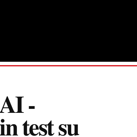
'AI -
in test su