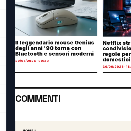
Il leggendario mouse Genius
Netflix st
degli anni '90 torna con
condivisi
Bluetooth e sensori moderni
regole per
domestici
29/07/2026 · 09:30
30/06/2026 · 18
COMMENTI
Ancora nessun commento. Sii il primo a partecipare.
NOME *