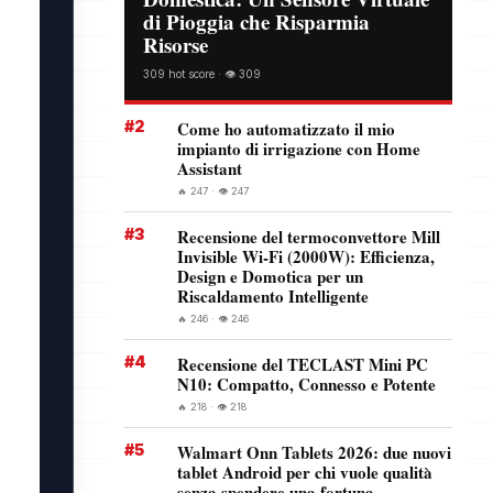
di Pioggia che Risparmia
Risorse
309 hot score · 👁️ 309
#2
Come ho automatizzato il mio
impianto di irrigazione con Home
Assistant
🔥 247 · 👁️ 247
#3
Recensione del termoconvettore Mill
Invisible Wi-Fi (2000W): Efficienza,
Design e Domotica per un
Riscaldamento Intelligente
🔥 246 · 👁️ 246
#4
Recensione del TECLAST Mini PC
N10: Compatto, Connesso e Potente
🔥 218 · 👁️ 218
#5
Walmart Onn Tablets 2026: due nuovi
tablet Android per chi vuole qualità
senza spendere una fortuna