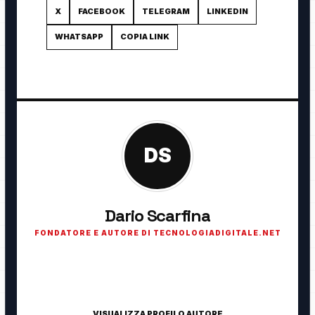
X
FACEBOOK
TELEGRAM
LINKEDIN
WHATSAPP
COPIA LINK
DS
Dario Scarfina
FONDATORE E AUTORE DI TECNOLOGIADIGITALE.NET
Fondatore di TecnologiaDigitale.net. Appassionato di
tecnologia, cybersecurity, intelligenza artificiale, domotica e
innovazione digitale.
VISUALIZZA PROFILO AUTORE