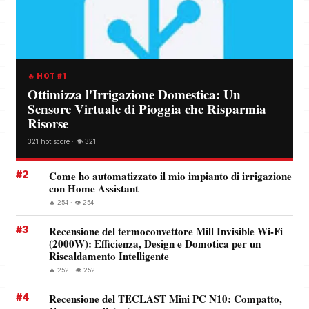
🔥 HOT #1
Ottimizza l'Irrigazione Domestica: Un
Sensore Virtuale di Pioggia che Risparmia
Risorse
321 hot score · 👁️ 321
#2
Come ho automatizzato il mio impianto di irrigazione
con Home Assistant
🔥 254 · 👁️ 254
#3
Recensione del termoconvettore Mill Invisible Wi-Fi
(2000W): Efficienza, Design e Domotica per un
Riscaldamento Intelligente
🔥 252 · 👁️ 252
#4
Recensione del TECLAST Mini PC N10: Compatto,