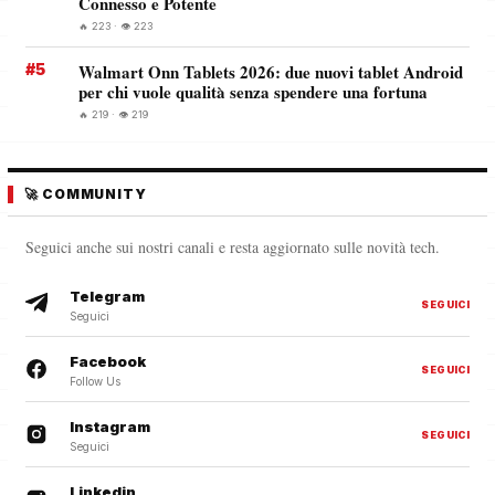
Connesso e Potente
🔥 223 · 👁️ 223
#5
Walmart Onn Tablets 2026: due nuovi tablet Android
per chi vuole qualità senza spendere una fortuna
🔥 219 · 👁️ 219
🚀 COMMUNITY
Seguici anche sui nostri canali e resta aggiornato sulle novità tech.
Telegram
SEGUICI
Seguici
Facebook
SEGUICI
Follow Us
Instagram
SEGUICI
Seguici
Linkedin